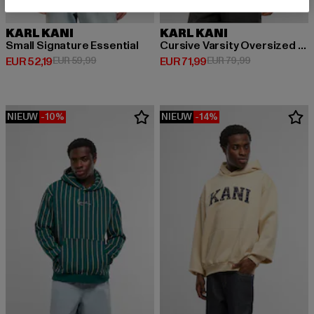
KARL KANI
KARL KANI
Small Signature Essential
Cursive Varsity Oversized Hoodie
Huidige prijs: EUR 52,19
Actieprijs: EUR 59,99
Huidige prijs: EUR 71,99
Actieprijs: EUR
EUR 52,19
EUR 59,99
EUR 71,99
EUR 79,99
NIEUW
-10%
NIEUW
-14%