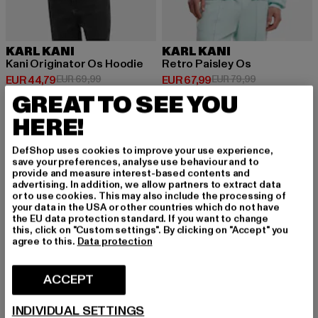
KARL KANI
KARL KANI
Kani Originator Os Hoodie
Retro Paisley Os
Huidige prijs: EUR 44,79
Actieprijs: EUR 69,99
Huidige prijs: EUR 67,99
Actieprijs: EU
EUR 44,79
EUR 69,99
EUR 67,99
EUR 79,99
GREAT TO SEE YOU
HERE!
-13%
NIEUW
-10%
DefShop uses cookies to improve your use experience,
save your preferences, analyse use behaviour and to
provide and measure interest-based contents and
advertising. In addition, we allow partners to extract data
or to use cookies. This may also include the processing of
your data in the USA or other countries which do not have
the EU data protection standard. If you want to change
this, click on "Custom settings". By clicking on "Accept" you
agree to this.
Data protection
ACCEPT
INDIVIDUAL SETTINGS