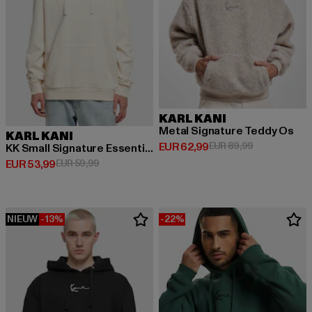
KARL KANI
Metal Signature Teddy Os
KARL KANI
Huidige prijs: EUR 62,99
Actieprijs: EU
EUR 62,99
EUR 89,99
KK Small Signature Essential Hoodie off white
Huidige prijs: EUR 53,99
Actieprijs: EUR 59,99
EUR 53,99
EUR 59,99
NIEUW
-13%
-22%