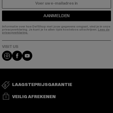
E-MAIL
AANMELDEN
Informatie over hoe DefShop met jouw gegevens omgaat, vind je in onze
privacyverklaring. Je kunt je te allen tijde kosteloos uitschrijven.
Lees de
privacyverklaring.
Visit our Instagram page:
Visit our Facebook page:
Visit our YouTube channel:
LAAGSTEPRIJSGARANTIE
VEILIG AFREKENEN