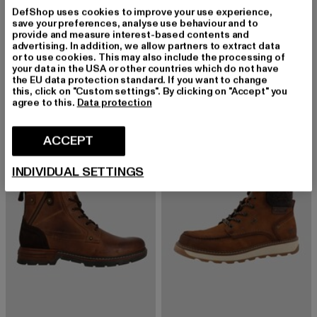
DefShop uses cookies to improve your use experience,
save your preferences, analyse use behaviour and to
provide and measure interest-based contents and
MUSTANG
MUSTANG
advertising. In addition, we allow partners to extract data
Akela
Thalke
or to use cookies. This may also include the processing of
Huidige prijs: EUR 71,19
Actieprijs: EUR 79,99
Huidige prijs: EUR 95,69
Actieprijs: E
EUR 71,19
EUR 79,99
EUR 95,69
EUR 109,99
your data in the USA or other countries which do not have
the EU data protection standard. If you want to change
this, click on "Custom settings". By clicking on "Accept" you
agree to this.
Data protection
-13%
-11%
ACCEPT
INDIVIDUAL SETTINGS