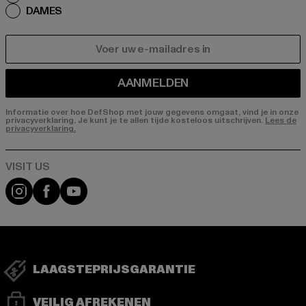
DAMES
E-MAIL
AANMELDEN
Informatie over hoe DefShop met jouw gegevens omgaat, vind je in onze
privacyverklaring. Je kunt je te allen tijde kosteloos uitschrijven.
Lees de
privacyverklaring.
Visit our Instagram page:
Visit our Facebook page:
Visit our YouTube channel:
LAAGSTEPRIJSGARANTIE
VEILIG AFREKENEN