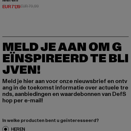
Merem
Huidige prijs: EUR 71,19
Actieprijs: EUR 79,99
EUR 71,19
EUR 79,99
MELD JE AAN OM G
EÏNSPIREERD TE BLI
JVEN!
Meld je hier aan voor onze nieuwsbrief en ontv
ang in de toekomst informatie over actuele tre
nds, aanbiedingen en waardebonnen van DefS
hop per e-mail!
In welke producten bent u geïnteresseerd?
HEREN