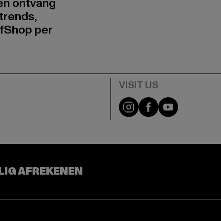
 en ontvang
trends,
fShop per
Visit our Instagram pa
Visit our Facebo
Visit our Y
LIG AFREKENEN