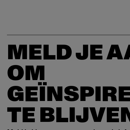
MELD JE 
OM
GEÏNSPIR
TE BLIJVE