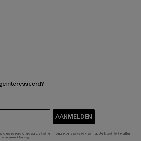
 geïnteresseerd?
AANMELDEN
gegevens omgaat, vind je in onze privacyverklaring. Je kunt je te allen
rivacyverklaring.