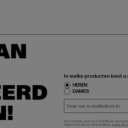
AAN
In welke producten bent u
EERD
HEREN
DAMES
N!
E-MAIL
Informatie over hoe DefShop met jouw 
tijde kosteloos uitschrijven.
Lees de p