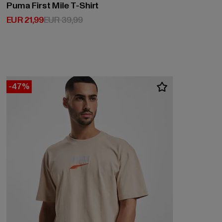
Puma First Mile T-Shirt
Huidige prijs: EUR 21,99
Actieprijs: EUR 39,99
EUR 21,99
EUR 39,99
-47%