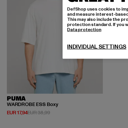
DefShop uses cookies to imp
and measure interest-based c
This may also include the pr
protection standard. If you w
Data protection
INDIVIDUAL SETTINGS
PUMA
WARDROBE ESS Boxy
Huidige prijs: EUR 17,94
Actieprijs: EUR 38,99
EUR 17,94
EUR 38,99