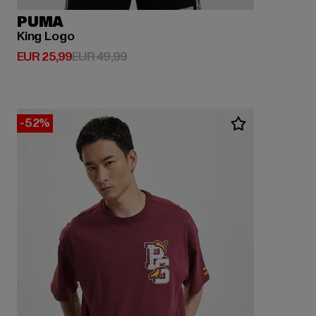
PUMA
King Logo
Huidige prijs: EUR 25,99
Actieprijs: EUR 49,99
EUR 25,99
EUR 49,99
-52%