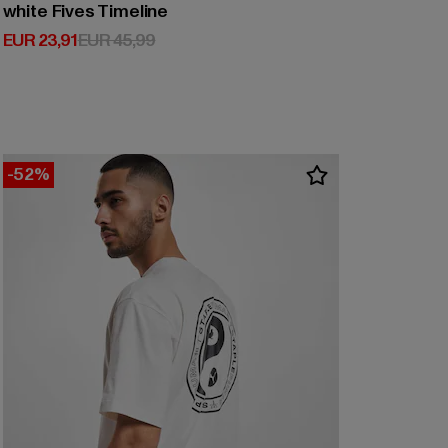
white Fives Timeline
Huidige prijs: EUR 23,91
Actieprijs: EUR 45,99
EUR 23,91
EUR 45,99
-52%