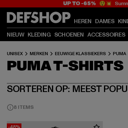
UP TO -65%
😲💥 Summe
HEREN
DAMES
KIN
NIEUW
KLEDING
SCHOENEN
ACCESSOIRES
UNISEX
MERKEN
EEUWIGE KLASSIEKERS
PUMA
PUMA T-SHIRTS
SORTEREN OP:
MEEST POPU
8 ITEMS
-48%