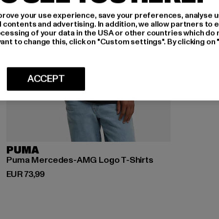
rove your use experience, save your preferences, analyse u
ontents and advertising. In addition, we allow partners to e
ocessing of your data in the USA or other countries which do 
ant to change this, click on "Custom settings". By clicking on 
ACCEPT
PUMA
Puma Mercedes-AMG Logo T-Shirts
Huidige prijs: EUR 73,99
EUR 73,99