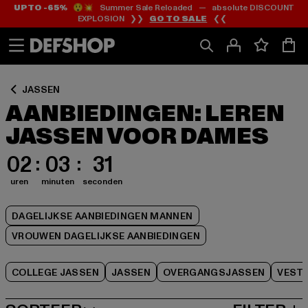
UP TO -65%
😲💥 Summer Sale Reloaded — absolute DISCOUNT
Ga
Ga
Ga
EXPLOSION ❯❯
GO TO SALE
❮❮
naar
naar
naar
Inhoud
Footer
Product
Rooster
JASSEN
AANBIEDINGEN: LEREN
JASSEN VOOR DAMES
02
03
31
uren
minuten
seconden
DAGELIJKSE AANBIEDINGEN MANNEN
VROUWEN DAGELIJKSE AANBIEDINGEN
COLLEGE JASSEN
JASSEN
OVERGANGSJASSEN
VEST