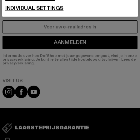
HEREN
INDIVIDUAL SETTINGS
DAMES
E-MAIL
AANMELDEN
Informatie over hoe DefShop met jouw gegevens omgaat, vind je in onze
privacyverklaring. Je kunt je te allen tijde kosteloos uitschrijven.
Lees de
privacyverklaring.
Visit our Instagram page:
Visit our Facebook page:
Visit our YouTube channel:
LAAGSTEPRIJSGARANTIE