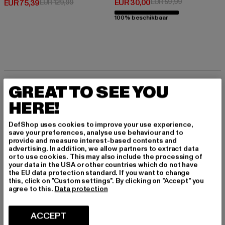
Huidige prijs: EUR 30,00
Actieprijs: EU
EUR 30,00
EUR 59,99
Huidige prijs: EUR 75,39
Actieprijs: EUR 129,99
EUR 75,39
EUR 129,99
100% beschikbaar
MELD JE AAN OM G
GREAT TO SEE YOU
EÏNSPIREERD TE BLI
HERE!
JVEN!
DefShop uses cookies to improve your use experience,
save your preferences, analyse use behaviour and to
provide and measure interest-based contents and
Meld je hier aan voor onze nieuwsbrief en ontv
advertising. In addition, we allow partners to extract data
ang in de toekomst informatie over actuele tre
or to use cookies. This may also include the processing of
your data in the USA or other countries which do not have
nds, aanbiedingen en waardebonnen van DefS
the EU data protection standard. If you want to change
hop per e-mail!
this, click on "Custom settings". By clicking on "Accept" you
agree to this.
Data protection
In welke producten bent u geïnteresseerd?
ACCEPT