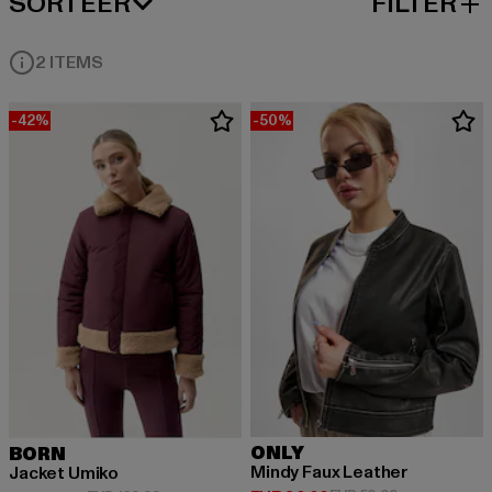
SORTEER
FILTER
MEEST POPULAIRE
2 ITEMS
-42%
-50%
ONLY
BORN
Mindy Faux Leather
Jacket Umiko