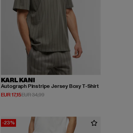
KARL KANI
Autograph Pinstripe Jersey Boxy T-Shirt
Huidige prijs: EUR 17,15
Actieprijs: EUR 34,99
EUR 17,15
EUR 34,99
-23%