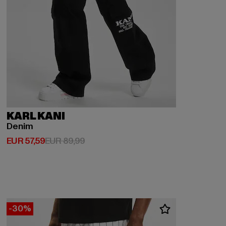
KARL KANI
Denim
Huidige prijs: EUR 57,59
Actieprijs: EUR 89,99
EUR 57,59
EUR 89,99
-30%