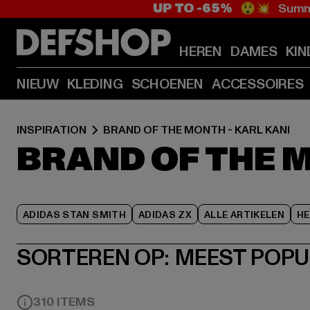
UP TO -65%
😲💥 Summe
HEREN
DAMES
KIN
NIEUW
KLEDING
SCHOENEN
ACCESSOIRES
INSPIRATION
BRAND OF THE MONTH - KARL KANI
BRAND OF THE M
ADIDAS STAN SMITH
ADIDAS ZX
ALLE ARTIKELEN
HE
SORTEREN OP:
MEEST POPU
310 ITEMS