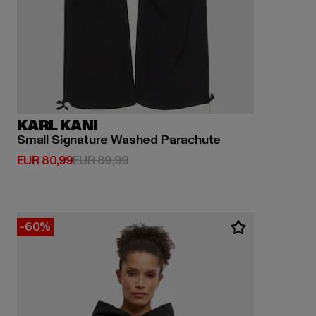
KARL KANI
Small Signature Washed Parachute
Huidige prijs: EUR 80,99
Actieprijs: EUR 89,99
EUR 80,99
EUR 89,99
-60%