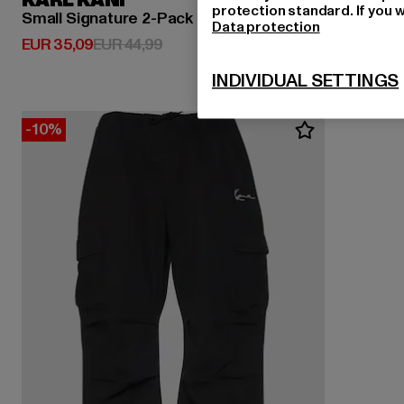
KARL KANI
protection standard. If you w
Small Signature 2-Pack Essential Tight
Data protection
Huidige prijs: EUR 35,09
Actieprijs: EUR 44,99
EUR 35,09
EUR 44,99
INDIVIDUAL SETTINGS
-10%