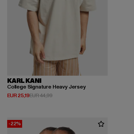
KARL KANI
College Signature Heavy Jersey
Huidige prijs: EUR 25,19
Actieprijs: EUR 44,99
EUR 25,19
EUR 44,99
-22%