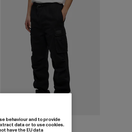
se behaviour and to provide
KARL KANI
xtract data or to use cookies.
Rubber Signature
not have the EU data