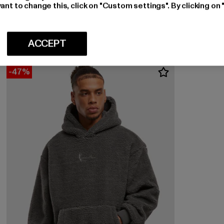
Huidige prijs: EUR 27,99
Actieprijs: EUR 39,99
EUR 27,99
EUR 39,99
ant to change this, click on "Custom settings". By clicking on 
ACCEPT
-47%