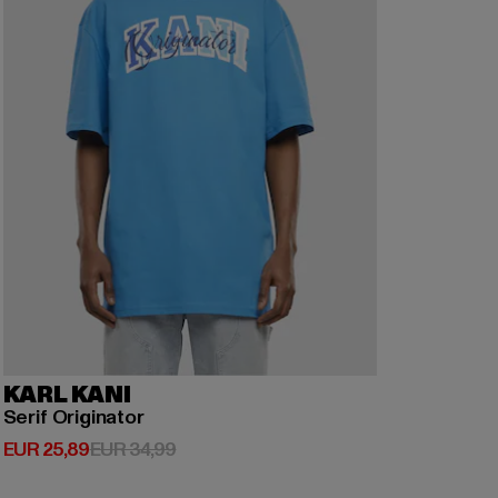
KARL KANI
Serif Originator
Huidige prijs: EUR 25,89
Actieprijs: EUR 34,99
EUR 25,89
EUR 34,99