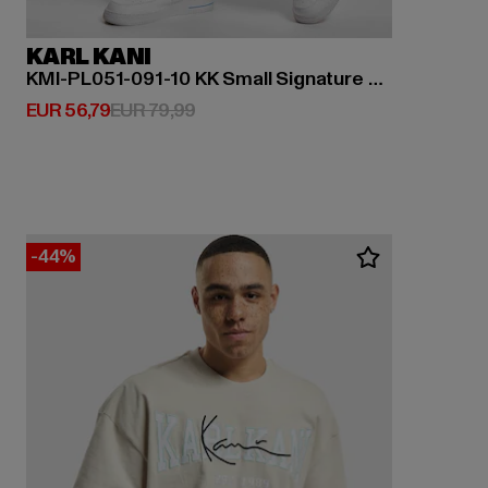
KARL KANI
KMI-PL051-091-10 KK Small Signature Baggy Five Pocket Denim
Huidige prijs: EUR 56,79
Actieprijs: EUR 79,99
EUR 56,79
EUR 79,99
-44%