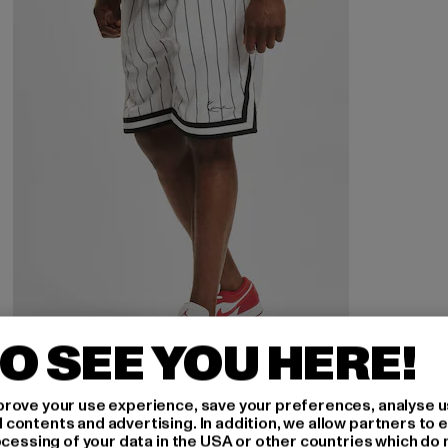
O SEE YOU HERE!
rove your use experience, save your preferences, analyse u
KARL KANI
ontents and advertising. In addition, we allow partners to e
KM-PS011-002-02 Small Signature Pinstripe Mesh Shorts
ocessing of your data in the USA or other countries which do 