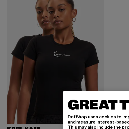
GREAT T
DefShop uses cookies to imp
and measure interest-based c
This may also include the pr