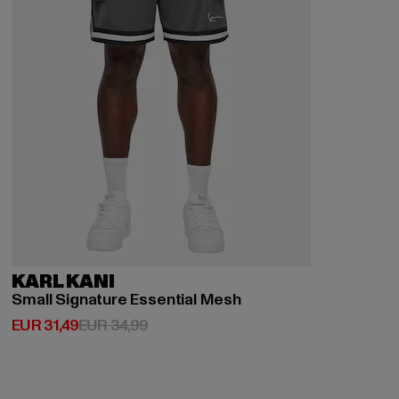
KARL KANI
Small Signature Essential Mesh
Huidige prijs: EUR 31,49
Actieprijs: EUR 34,99
EUR 31,49
EUR 34,99