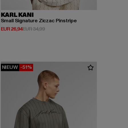
KARL KANI
Small Signature Ziczac Pinstripe
Huidige prijs: EUR 26,94
Actieprijs: EUR 34,99
EUR 26,94
EUR 34,99
NIEUW
-51%