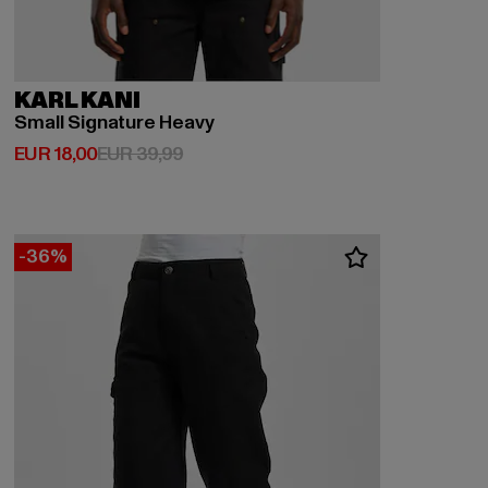
KARL KANI
Small Signature Heavy
Huidige prijs: EUR 18,00
Actieprijs: EUR 39,99
EUR 18,00
EUR 39,99
-36%