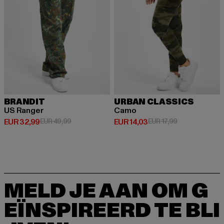
BRANDIT
URBAN CLASSICS
US Ranger
Camo
Huidige prijs: EUR 32,99
Actieprijs: EUR 49,99
Huidige prijs: EUR 14,03
Actieprijs: EUR 
EUR 32,99
EUR 49,99
EUR 14,03
EUR 17,99
MELD JE AAN OM G
EÏNSPIREERD TE BLI