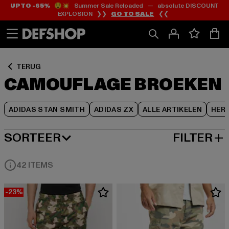
UP TO -65%
😲💥 Summer Sale Reloaded — absolute DISCOUNT
Ga
Ga
Ga
EXPLOSION ❯❯
GO TO SALE
❮❮
naar
naar
naar
Inhoud
Footer
Product
Rooster
TERUG
CAMOUFLAGE BROEKEN
ADIDAS STAN SMITH
ADIDAS ZX
ALLE ARTIKELEN
HER
SORTEER
FILTER
MEEST POPULAIRE
42 ITEMS
-23%