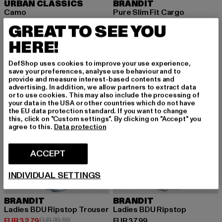
URBAN CLASSICS
BRANDIT
Camo
Pure Slim Fit Cargo
Huidige prijs: EUR 17,09
Huidige prijs: EUR 56,99
EUR 17,09
EUR 56,99
GREAT TO SEE YOU
HERE!
NIEUW
-18%
DefShop uses cookies to improve your use experience,
save your preferences, analyse use behaviour and to
provide and measure interest-based contents and
advertising. In addition, we allow partners to extract data
or to use cookies. This may also include the processing of
your data in the USA or other countries which do not have
the EU data protection standard. If you want to change
this, click on "Custom settings". By clicking on "Accept" you
agree to this.
Data protection
ACCEPT
INDIVIDUAL SETTINGS
BRANDIT
BRANDIT
Ladies BDU Ripstop Trouser
Ladies BDU Ripstop
Huidige prijs: EUR 32,79
Actieprijs: EUR 39,99
Huidige prijs: EUR 37,99
EUR 32,79
EUR 39,99
EUR 37,99