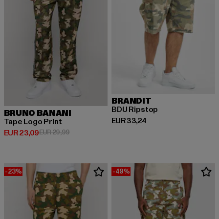
BRANDIT
BDU Ripstop
BRUNO BANANI
Huidige prijs: EUR 33,24
EUR 33,24
Tape Logo Print
Huidige prijs: EUR 23,09
Actieprijs: EUR 29,99
EUR 23,09
EUR 29,99
-23%
-49%