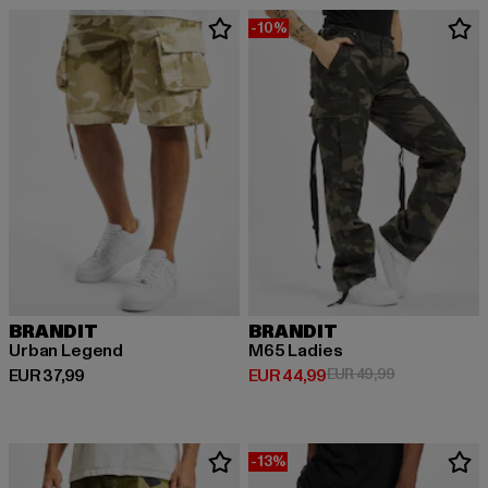
-10%
BRANDIT
BRANDIT
Urban Legend
M65 Ladies
Huidige prijs: EUR 37,99
Huidige prijs: EUR 44,99
Actieprijs: EU
EUR 37,99
EUR 44,99
EUR 49,99
-13%