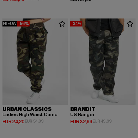
NIEUW
-56%
-34%
URBAN CLASSICS
BRANDIT
Ladies High Waist Camo
US Ranger
Huidige prijs: EUR 24,20
Actieprijs: EUR 54,99
Huidige prijs: EUR 32,99
Actieprijs: EU
EUR 24,20
EUR 54,99
EUR 32,99
EUR 49,99