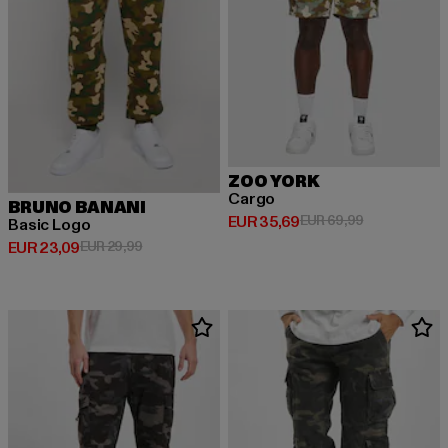
ZOO YORK
Cargo
BRUNO BANANI
Huidige prijs: EUR 35,69
Actieprijs: EU
EUR 35,69
EUR 69,99
Basic Logo
Huidige prijs: EUR 23,09
Actieprijs: EUR 29,99
EUR 23,09
EUR 29,99