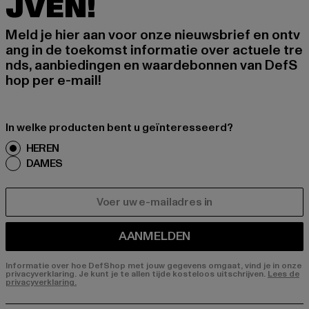
JVEN!
Meld je hier aan voor onze nieuwsbrief en ontv
ang in de toekomst informatie over actuele tre
nds, aanbiedingen en waardebonnen van DefS
hop per e-mail!
In welke producten bent u geïnteresseerd?
HEREN
DAMES
E-MAIL
AANMELDEN
Informatie over hoe DefShop met jouw gegevens omgaat, vind je in onze
privacyverklaring. Je kunt je te allen tijde kosteloos uitschrijven.
Lees de
privacyverklaring.