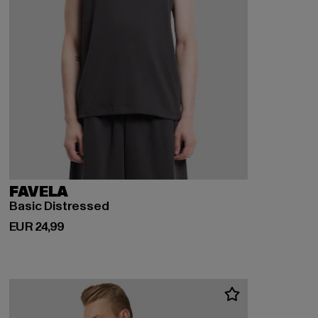
FAVELA
Basic Distressed
Huidige prijs: EUR 24,99
EUR 24,99