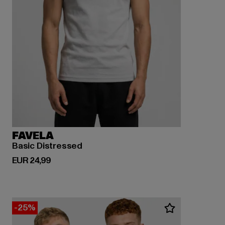
FAVELA
Basic Distressed
Huidige prijs: EUR 24,99
EUR 24,99
-25%