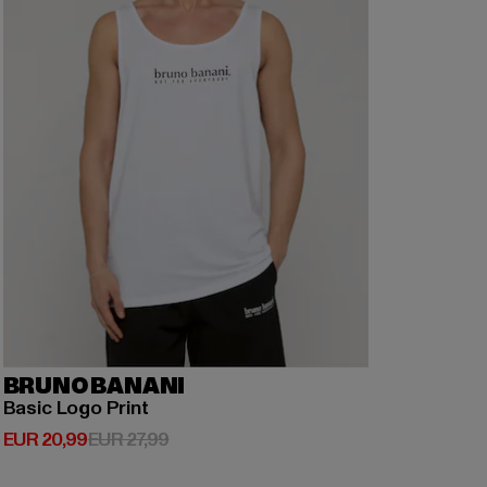
BRUNO BANANI
Basic Logo Print
Huidige prijs: EUR 20,99
Actieprijs: EUR 27,99
EUR 20,99
EUR 27,99