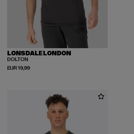
LONSDALE LONDON
DOLTON
Huidige prijs: EUR 19,99
EUR 19,99