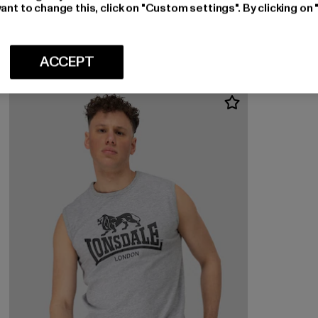
LONSDALE LONDON
ant to change this, click on "Custom settings". By clicking on 
DOLTON
Huidige prijs: EUR 19,99
EUR 19,99
ACCEPT