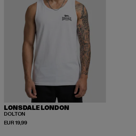
LONSDALE LONDON
DOLTON
Huidige prijs: EUR 19,99
EUR 19,99