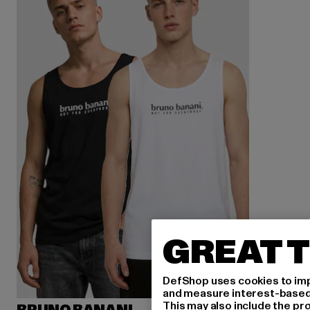
GREAT T
DefShop uses cookies to imp
and measure interest-based c
This may also include the pr