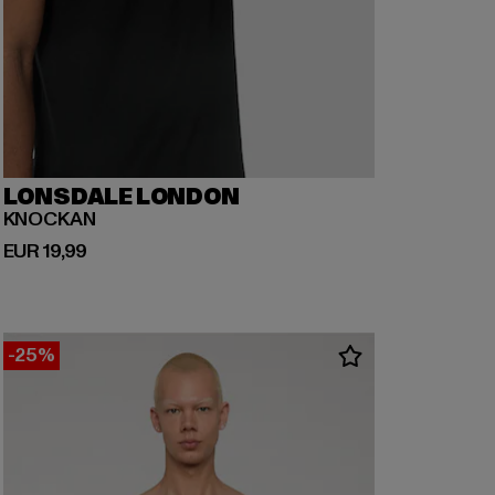
LONSDALE LONDON
KNOCKAN
Huidige prijs: EUR 19,99
EUR 19,99
-25%