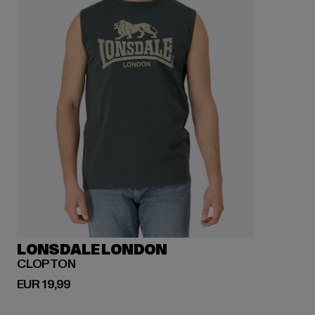
LONSDALE LONDON
CLOPTON
Huidige prijs: EUR 19,99
EUR 19,99