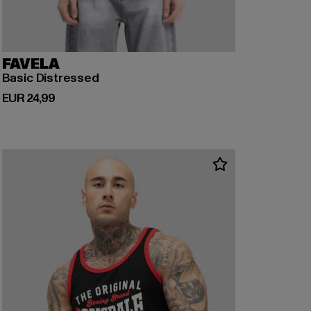
FAVELA
Basic Distressed
Huidige prijs: EUR 24,99
EUR 24,99