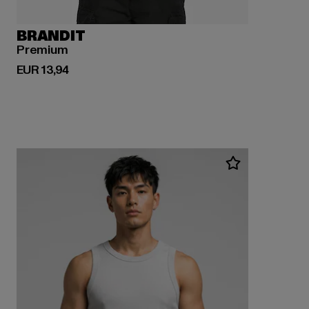
BRANDIT
Premium
Huidige prijs: EUR 13,94
EUR 13,94