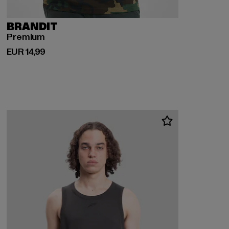
BRANDIT
Premium
Huidige prijs: EUR 14,99
EUR 14,99