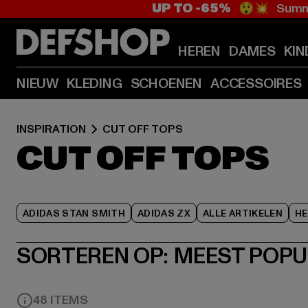
UP TO -65%
😲💥 Summe
HEREN
DAMES
KIN
NIEUW
KLEDING
SCHOENEN
ACCESSOIRES
INSPIRATION
CUT OFF TOPS
CUT OFF TOPS
ADIDAS STAN SMITH
ADIDAS ZX
ALLE ARTIKELEN
HE
SORTEREN OP:
MEEST POPU
48 ITEMS