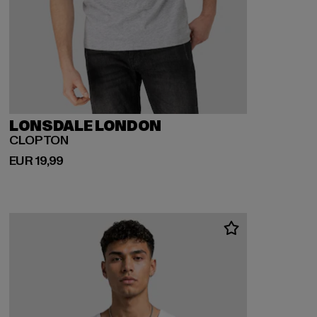
LONSDALE LONDON
CLOPTON
Huidige prijs: EUR 19,99
EUR 19,99