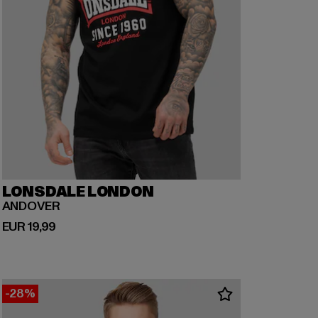
LONSDALE LONDON
ANDOVER
Huidige prijs: EUR 19,99
EUR 19,99
-28%