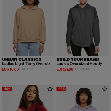
URBAN CLASSICS
BUILD YOUR BRAND
Ladies Light Terry Oversized
Ladies Oversized Hoody
Huidige prijs: EUR 16,00
Actieprijs: EUR 39,99
Huidige prijs: EUR 21,89
Actieprijs: EU
EUR 16,00
EUR 39,99
EUR 21,89
EUR 29,99
-40%
-55%