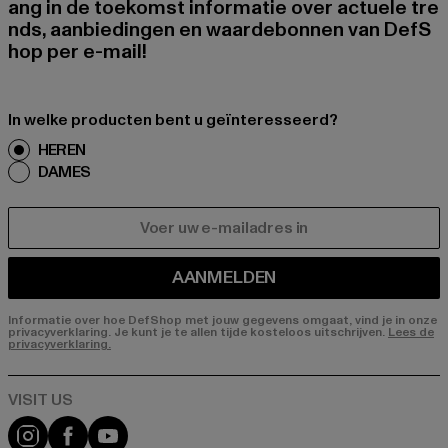
ang in de toekomst informatie over actuele tre
nds, aanbiedingen en waardebonnen van DefS
hop per e-mail!
In welke producten bent u geïnteresseerd?
HEREN
DAMES
E-MAIL
AANMELDEN
Informatie over hoe DefShop met jouw gegevens omgaat, vind je in onze
privacyverklaring. Je kunt je te allen tijde kosteloos uitschrijven.
Lees de
privacyverklaring.
Visit our Instagram page:
Visit our Facebook page:
Visit our YouTube channel: