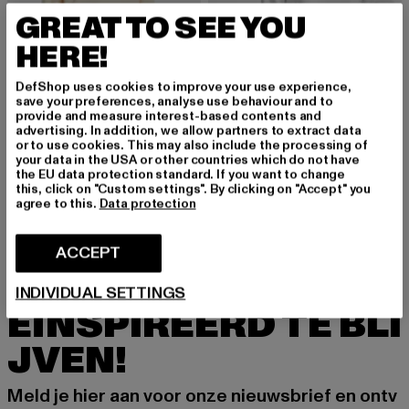
GREAT TO SEE YOU
HERE!
DefShop uses cookies to improve your use experience,
save your preferences, analyse use behaviour and to
provide and measure interest-based contents and
URBAN CLASSICS
URBAN CLASSICS
advertising. In addition, we allow partners to extract data
Ladies Light Terry Oversized
Ladies Oversized Cropped
or to use cookies. This may also include the processing of
your data in the USA or other countries which do not have
Huidige prijs: EUR 16,00
Actieprijs: EUR 39,99
Huidige prijs: EUR 20,09
Actieprijs: EU
EUR 16,00
EUR 39,99
EUR 20,09
EUR 29,99
the EU data protection standard. If you want to change
this, click on "Custom settings". By clicking on "Accept" you
agree to this.
Data protection
ACCEPT
MELD JE AAN OM G
INDIVIDUAL SETTINGS
EÏNSPIREERD TE BLI
JVEN!
Meld je hier aan voor onze nieuwsbrief en ontv