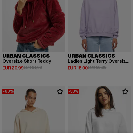
URBAN CLASSICS
URBAN CLASSICS
Oversize Short Teddy
Ladies Light Terry Oversized
Huidige prijs: EUR 20,99
Actieprijs: EUR 34,99
Huidige prijs: EUR 18,00
Actieprijs: EU
EUR 20,99
EUR 34,99
EUR 18,00
EUR 39,99
-60%
-33%