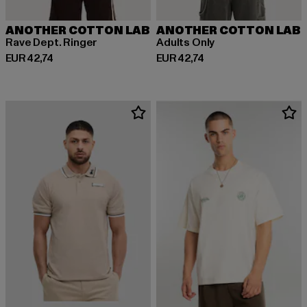
ANOTHER COTTON LAB
ANOTHER COTTON LAB
Rave Dept. Ringer
Adults Only
Huidige prijs: EUR 42,74
Huidige prijs: EUR 42,74
EUR 42,74
EUR 42,74