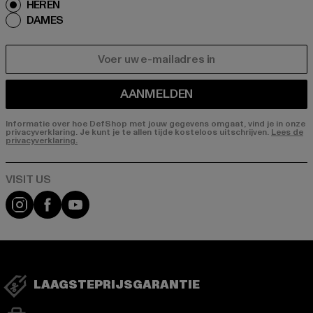
HEREN
DAMES
E-MAIL
AANMELDEN
Informatie over hoe DefShop met jouw gegevens omgaat, vind je in onze
privacyverklaring. Je kunt je te allen tijde kosteloos uitschrijven.
Lees de
privacyverklaring.
Visit our Instagram page:
Visit our Facebook page:
Visit our YouTube channel:
LAAGSTEPRIJSGARANTIE