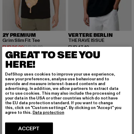
2Y PREMIUM
VERTERE BERLIN
Grim Slim Fit Tee
THE RAVE ISSUE
Huidige prijs: EUR 26,99
Actieprijs: EUR 29,99
Huidige prijs: EUR 47,49
EUR 26,99
EUR 29,99
EUR 47,49
GREAT TO SEE YOU
HERE!
DefShop uses cookies to improve your use experience,
save your preferences, analyse use behaviour and to
provide and measure interest-based contents and
advertising. In addition, we allow partners to extract data
or to use cookies. This may also include the processing of
your data in the USA or other countries which do not have
the EU data protection standard. If you want to change
this, click on "Custom settings". By clicking on "Accept" you
agree to this.
Data protection
ACCEPT