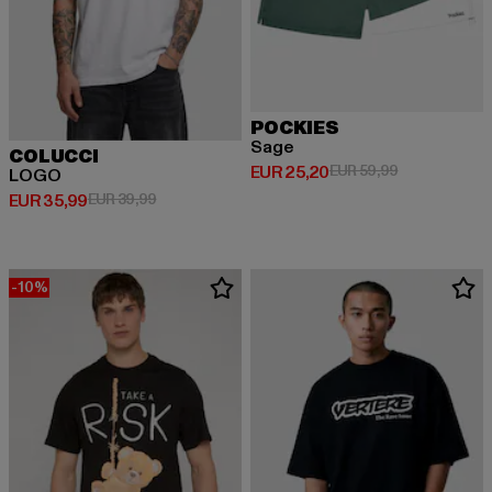
POCKIES
Sage
COLUCCI
Huidige prijs: EUR 25,20
Actieprijs: EU
EUR 25,20
EUR 59,99
LOGO
Huidige prijs: EUR 35,99
Actieprijs: EUR 39,99
EUR 35,99
EUR 39,99
-10%