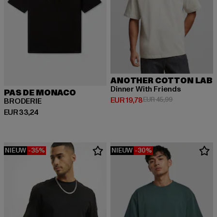
ANOTHER COTTON LAB
Dinner With Friends
PAS DE MONACO
Huidige prijs: EUR 19,78
Actieprijs: EUR
EUR 19,78
EUR 45,99
BRODERIE
Huidige prijs: EUR 33,24
EUR 33,24
NIEUW
-35%
NIEUW
-30%