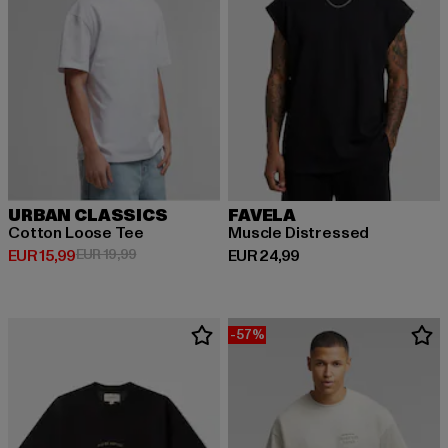
URBAN CLASSICS
FAVELA
Cotton Loose Tee
Muscle Distressed
Huidige prijs: EUR 15,99
Actieprijs: EUR 19,99
Huidige prijs: EUR 24,99
EUR 15,99
EUR 19,99
EUR 24,99
-57%