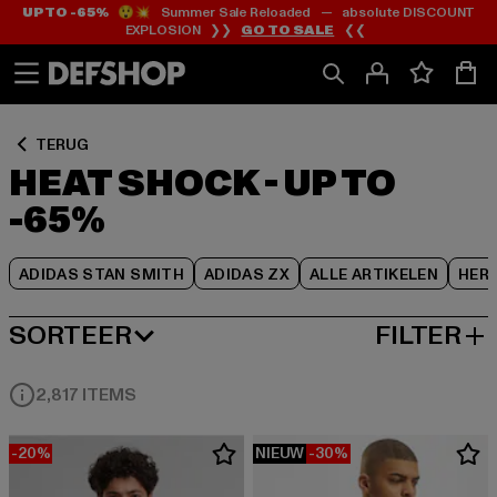
UP TO -65%
😲💥 Summer Sale Reloaded — absolute DISCOUNT
Ga
Ga
Ga
EXPLOSION ❯❯
GO TO SALE
❮❮
naar
naar
naar
Inhoud
Footer
Product
Rooster
TERUG
HEAT SHOCK - UP TO
-65%
ADIDAS STAN SMITH
ADIDAS ZX
ALLE ARTIKELEN
HER
SORTEER
FILTER
MEEST POPULAIRE
2,817 ITEMS
-20%
NIEUW
-30%