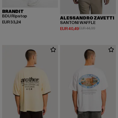
BRANDIT
BDU Ripstop
ALESSANDRO ZAVETTI
Huidige prijs: EUR 33,24
EUR 33,24
SANTONI WAFFLE
Huidige prijs: EUR 40,49
Actieprijs: EU
EUR 40,49
EUR 44,99