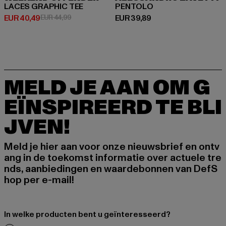
LACES GRAPHIC TEE
PENTOLO
Huidige prijs: EUR 40,49
Actieprijs: EUR 44,99
Huidige prijs: EUR 39,89
EUR 40,49
EUR 44,99
EUR 39,89
MELD JE AAN OM G
EÏNSPIREERD TE BLI
JVEN!
Meld je hier aan voor onze nieuwsbrief en ontv
ang in de toekomst informatie over actuele tre
nds, aanbiedingen en waardebonnen van DefS
hop per e-mail!
In welke producten bent u geïnteresseerd?