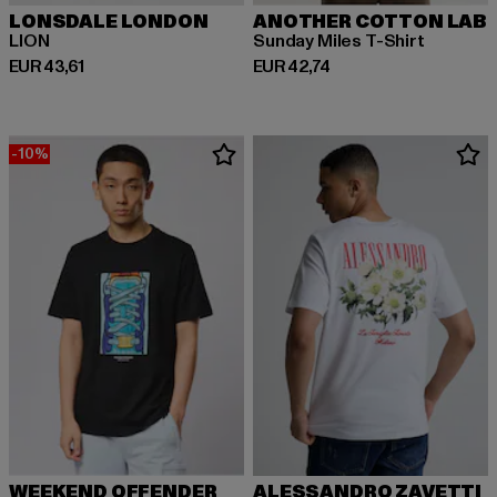
LONSDALE LONDON
ANOTHER COTTON LAB
LION
Sunday Miles T-Shirt
Huidige prijs: EUR 43,61
Huidige prijs: EUR 42,74
EUR 43,61
EUR 42,74
-10%
WEEKEND OFFENDER
ALESSANDRO ZAVETTI