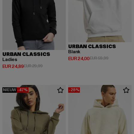
URBAN CLASSICS
Blank
URBAN CLASSICS
Huidige prijs: EUR 24,00
Actieprijs: EU
EUR 24,00
EUR 59,99
Ladies
Huidige prijs: EUR 24,89
Actieprijs: EUR 29,99
EUR 24,89
EUR 29,99
NIEUW
-47%
-28%