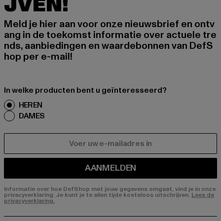
JVEN!
Meld je hier aan voor onze nieuwsbrief en ontv
ang in de toekomst informatie over actuele tre
nds, aanbiedingen en waardebonnen van DefS
hop per e-mail!
In welke producten bent u geïnteresseerd?
HEREN
DAMES
E-MAIL
AANMELDEN
Informatie over hoe DefShop met jouw gegevens omgaat, vind je in onze
privacyverklaring. Je kunt je te allen tijde kosteloos uitschrijven.
Lees de
privacyverklaring.