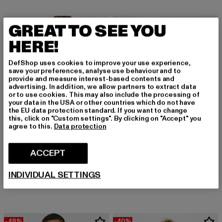
-18%
GREAT TO SEE YOU
HERE!
DefShop uses cookies to improve your use experience,
save your preferences, analyse use behaviour and to
provide and measure interest-based contents and
advertising. In addition, we allow partners to extract data
or to use cookies. This may also include the processing of
your data in the USA or other countries which do not have
the EU data protection standard. If you want to change
this, click on "Custom settings". By clicking on "Accept" you
agree to this.
Data protection
ACCEPT
URBAN CLASSICS
PEGADOR
Ultra Heavy
Harvey Terry Cargo Boxy
INDIVIDUAL SETTINGS
Huidige prijs: EUR 49,19
Actieprijs: EUR 59,99
Huidige prijs: EUR 89,99
EUR 49,19
EUR 59,99
EUR 89,99
-48%
-40%