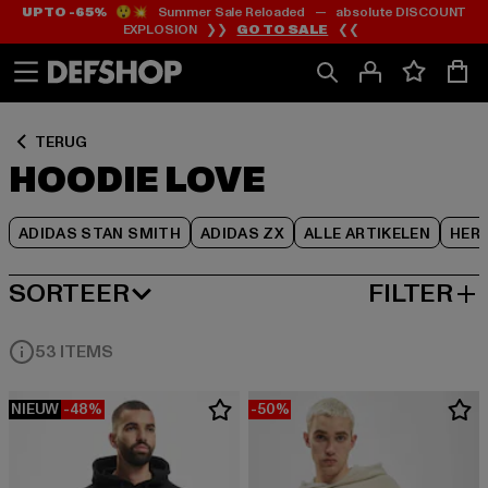
UP TO -65%
😲💥 Summer Sale Reloaded — absolute DISCOUNT
Ga
Ga
Ga
EXPLOSION ❯❯
GO TO SALE
❮❮
naar
naar
naar
Inhoud
Footer
Product
Rooster
TERUG
HOODIE LOVE
ADIDAS STAN SMITH
ADIDAS ZX
ALLE ARTIKELEN
HER
SORTEER
FILTER
MEEST POPULAIRE
53 ITEMS
NIEUW
-48%
-50%