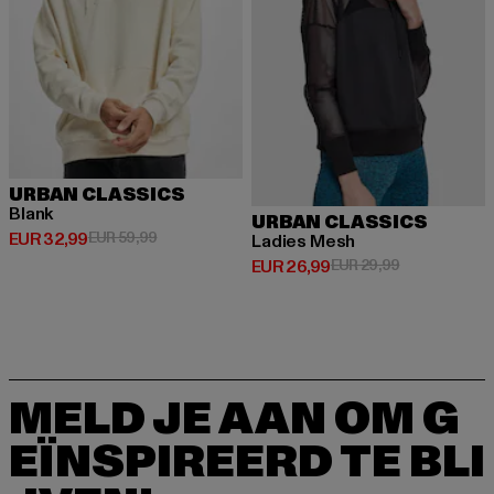
URBAN CLASSICS
Blank
URBAN CLASSICS
Huidige prijs: EUR 32,99
Actieprijs: EUR 59,99
EUR 32,99
EUR 59,99
Ladies Mesh
Huidige prijs: EUR 26,99
Actieprijs: EU
EUR 26,99
EUR 29,99
MELD JE AAN OM G
EÏNSPIREERD TE BLI