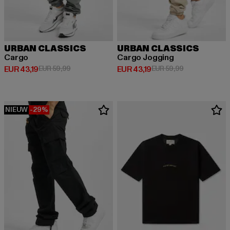
URBAN CLASSICS
URBAN CLASSICS
Cargo
Cargo Jogging
Huidige prijs: EUR 43,19
Actieprijs: EUR 59,99
Huidige prijs: EUR 43,19
Actieprijs: EUR
EUR 43,19
EUR 59,99
EUR 43,19
EUR 59,99
NIEUW
-29%