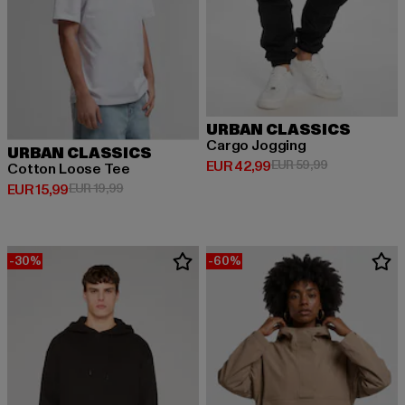
URBAN CLASSICS
Cargo Jogging
URBAN CLASSICS
Huidige prijs: EUR 42,99
Actieprijs: EU
EUR 42,99
EUR 59,99
Cotton Loose Tee
Huidige prijs: EUR 15,99
Actieprijs: EUR 19,99
EUR 15,99
EUR 19,99
-30%
-60%