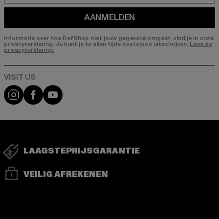
AANMELDEN
Informatie over hoe DefShop met jouw gegevens omgaat, vind je in onze
privacyverklaring. Je kunt je te allen tijde kosteloos uitschrijven.
Lees de
privacyverklaring.
Visit our Instagram page:
Visit our Facebook page:
Visit our YouTube channel:
LAAGSTEPRIJSGARANTIE
VEILIG AFREKENEN