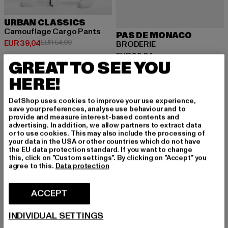
URBAN CLASSICS
Camouflage Cargo Pants
PAS DE MONACO
Huidige prijs: EUR 39,04
Actieprijs: EUR 54,99
EUR 39,04
EUR 54,99
BRODERIE
Huidige prijs: EUR 33,24
EUR 33,24
GREAT TO SEE YOU
HERE!
NIEUW
-38%
NIEUW
DefShop uses cookies to improve your use experience,
save your preferences, analyse use behaviour and to
provide and measure interest-based contents and
advertising. In addition, we allow partners to extract data
or to use cookies. This may also include the processing of
your data in the USA or other countries which do not have
the EU data protection standard. If you want to change
this, click on "Custom settings". By clicking on "Accept" you
agree to this.
Data protection
ACCEPT
INDIVIDUAL SETTINGS