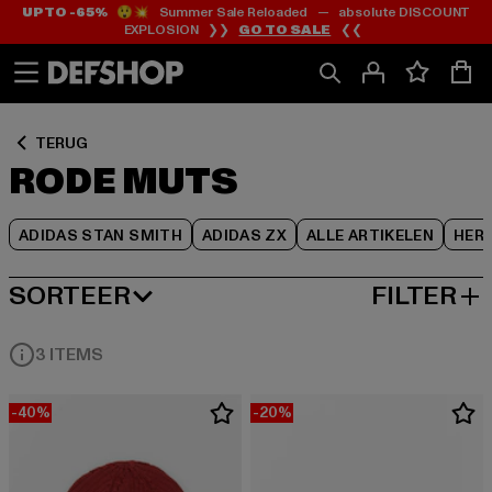
UP TO -65%
😲💥 Summer Sale Reloaded — absolute DISCOUNT
Ga
Ga
Ga
EXPLOSION ❯❯
GO TO SALE
❮❮
naar
naar
naar
Inhoud
Footer
Product
Rooster
TERUG
RODE MUTS
ADIDAS STAN SMITH
ADIDAS ZX
ALLE ARTIKELEN
HER
SORTEER
FILTER
MEEST POPULAIRE
3 ITEMS
-40%
-20%