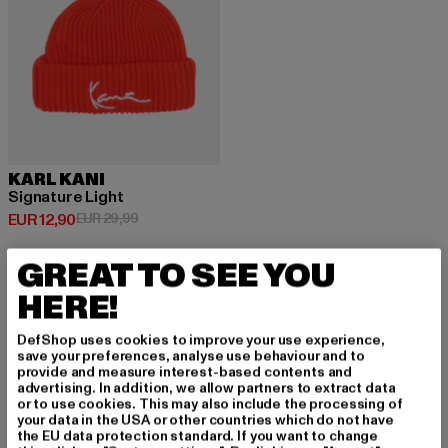
KARL KANI
Signature Light
Huidige prijs: EUR 12,90
Actieprijs: EUR 29,99
EUR 12,90
EUR 29,99
GREAT TO SEE YOU
HERE!
DefShop uses cookies to improve your use experience,
MELD JE AAN OM G
save your preferences, analyse use behaviour and to
provide and measure interest-based contents and
EÏNSPIREERD TE BLI
advertising. In addition, we allow partners to extract data
or to use cookies. This may also include the processing of
JVEN!
your data in the USA or other countries which do not have
the EU data protection standard. If you want to change