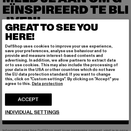
EÏNSPIREERD TE BLI
JVEN!
GREAT TO SEE YOU
Meld je hier aan voor onze nieuwsbrief en ontv
HERE!
ang in de toekomst informatie over actuele tre
nds, aanbiedingen en waardebonnen van DefS
DefShop uses cookies to improve your use experience,
hop per e-mail!
save your preferences, analyse use behaviour and to
provide and measure interest-based contents and
advertising. In addition, we allow partners to extract data
or to use cookies. This may also include the processing of
your data in the USA or other countries which do not have
In welke producten bent u geïnteresseerd?
the EU data protection standard. If you want to change
this, click on "Custom settings". By clicking on "Accept" you
HEREN
agree to this.
Data protection
DAMES
ACCEPT
E-MAIL
INDIVIDUAL SETTINGS
AANMELDEN
Informatie over hoe DefShop met jouw gegevens omgaat, vind je in onze