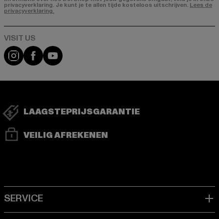
privacyverklaring. Je kunt je te allen tijde kosteloos uitschrijven.
Lees de
privacyverklaring.
Visit our Instagram page:
Visit our Facebook page:
Visit our YouTube channel:
LAAGSTEPRIJSGARANTIE
VEILIG AFREKENEN