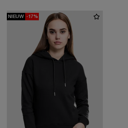
NIEUW
-17%