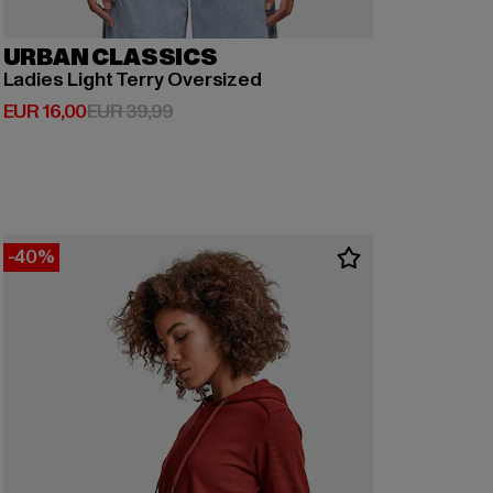
URBAN CLASSICS
Ladies Light Terry Oversized
Huidige prijs: EUR 16,00
Actieprijs: EUR 39,99
EUR 16,00
EUR 39,99
-40%