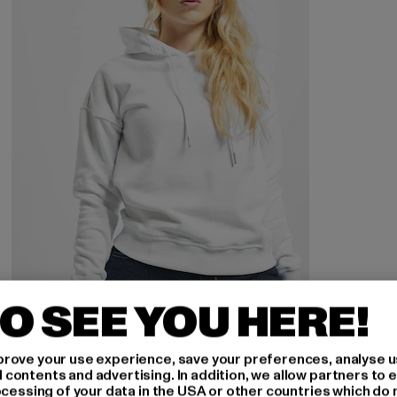
O SEE YOU HERE!
URBAN CLASSICS
Ladies
rove your use experience, save your preferences, analyse u
Huidige prijs: EUR 15,89
Actieprijs: EUR 29,99
EUR 15,89
EUR 29,99
ontents and advertising. In addition, we allow partners to e
ocessing of your data in the USA or other countries which do 