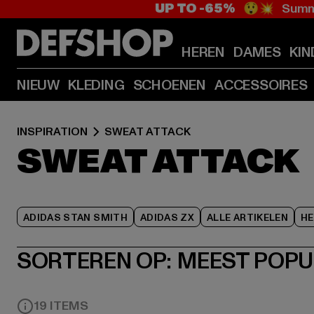
UP TO -65%
😲💥 Summe
HEREN
DAMES
KIN
NIEUW
KLEDING
SCHOENEN
ACCESSOIRES
INSPIRATION
SWEAT ATTACK
SWEAT ATTACK
ADIDAS STAN SMITH
ADIDAS ZX
ALLE ARTIKELEN
HE
SORTEREN OP:
MEEST POPU
19 ITEMS