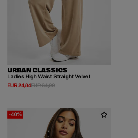
URBAN CLASSICS
Ladies High Waist Straight Velvet
Huidige prijs: EUR 24,84
Actieprijs: EUR 34,99
EUR 24,84
EUR 34,99
-40%