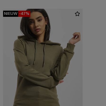
NIEUW
-47%