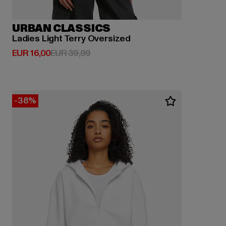
URBAN CLASSICS
Ladies Light Terry Oversized
Huidige prijs: EUR 16,00
Actieprijs: EUR 39,99
EUR 16,00
EUR 39,99
-38%