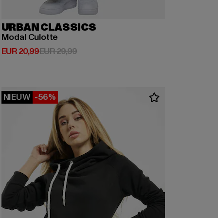
URBAN CLASSICS
Modal Culotte
Huidige prijs: EUR 20,99
Actieprijs: EUR 29,99
EUR 20,99
EUR 29,99
NIEUW
-56%