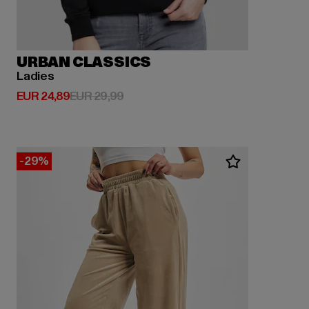
URBAN CLASSICS
Ladies
Huidige prijs: EUR 24,89
Actieprijs: EUR 29,99
EUR 24,89
EUR 29,99
-29%