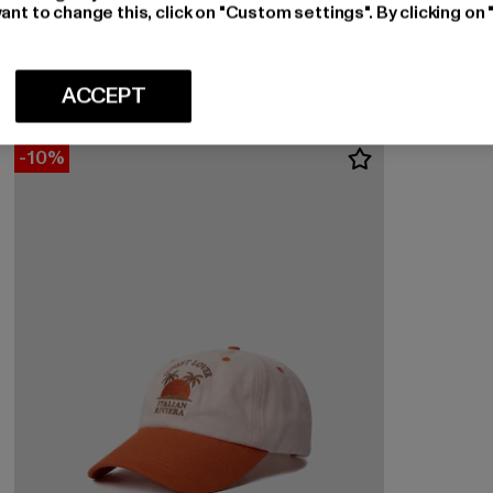
Huidige prijs: EUR 42,74
EUR 42,74
ant to change this, click on "Custom settings". By clicking on 
ACCEPT
-10%