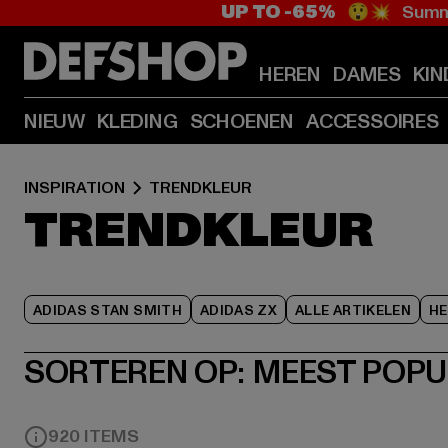
UP TO -65%
😲💥 Summe
HEREN
DAMES
KIN
NIEUW
KLEDING
SCHOENEN
ACCESSOIRES
INSPIRATION
TRENDKLEUR
TRENDKLEUR
ADIDAS STAN SMITH
ADIDAS ZX
ALLE ARTIKELEN
HE
SORTEREN OP:
MEEST POPU
920 ITEMS