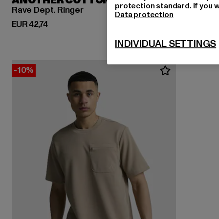
ANOTHER COTTON LAB
protection standard. If you w
Rave Dept. Ringer
Data protection
Huidige prijs: EUR 42,74
EUR 42,74
INDIVIDUAL SETTINGS
-10%