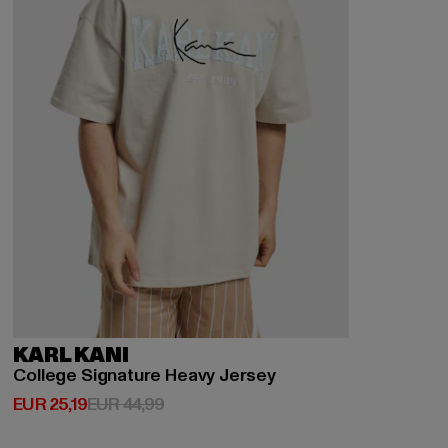
KARL KANI
College Signature Heavy Jersey
Huidige prijs: EUR 25,19
Actieprijs: EUR 44,99
EUR 25,19
EUR 44,99