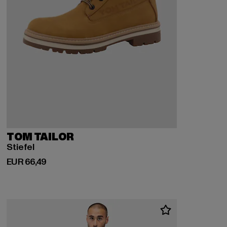
TOM TAILOR
Stiefel
Huidige prijs: EUR 66,49
EUR 66,49