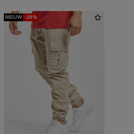
NIEUW
-28%