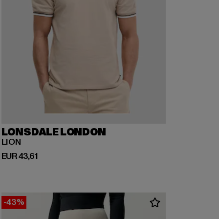
LONSDALE LONDON
LION
Huidige prijs: EUR 43,61
EUR 43,61
-43%