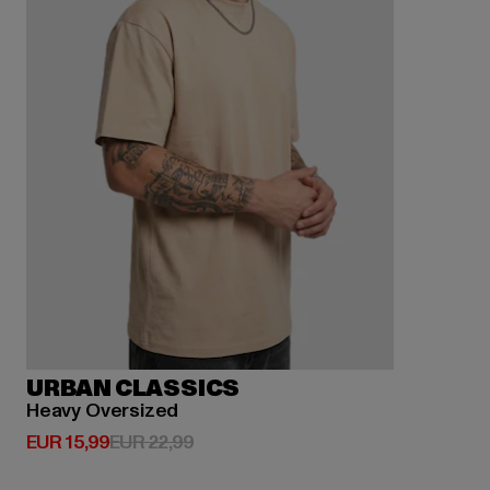
URBAN CLASSICS
Heavy Oversized
Huidige prijs: EUR 15,99
Actieprijs: EUR 22,99
EUR 15,99
EUR 22,99