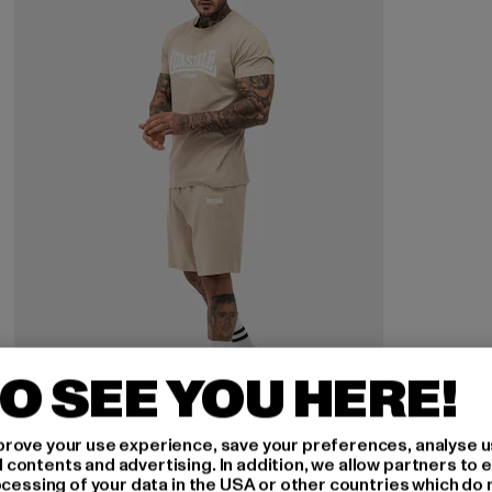
O SEE YOU HERE!
rove your use experience, save your preferences, analyse u
LONSDALE LONDON
ontents and advertising. In addition, we allow partners to e
Lonsdale London Moy Jogginganzüge
ocessing of your data in the USA or other countries which do 