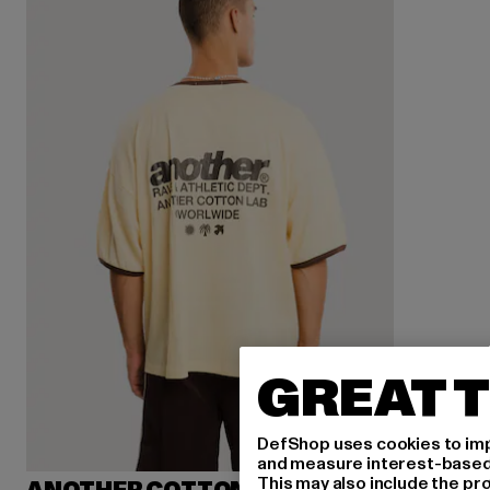
GREAT T
DefShop uses cookies to imp
and measure interest-based c
This may also include the pr