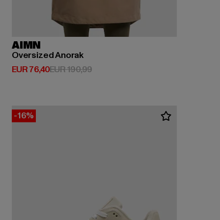
AIMN
Oversized Anorak
Huidige prijs: EUR 76,40
Actieprijs: EUR 190,99
EUR 76,40
EUR 190,99
-16%