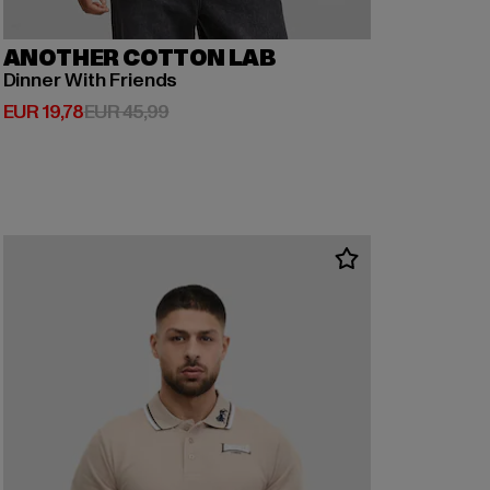
ANOTHER COTTON LAB
Dinner With Friends
Huidige prijs: EUR 19,78
Actieprijs: EUR 45,99
EUR 19,78
EUR 45,99