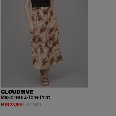
CLOUD5IVE
Maxidress 2-Tone Print
Huidige prijs: EUR 23,99
Actieprijs: EUR 29,99
EUR 23,99
EUR 29,99