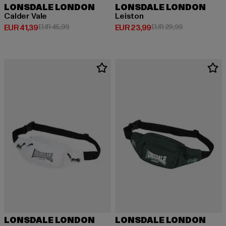
LONSDALE LONDON
LONSDALE LONDON
Calder Vale
Leiston
Huidige prijs: EUR 41,39
Actieprijs: EUR 45,99
Huidige prijs: EUR 23,99
Actieprijs: EU
EUR 41,39
EUR 45,99
EUR 23,99
EUR 29,99
LONSDALE LONDON
LONSDALE LONDON