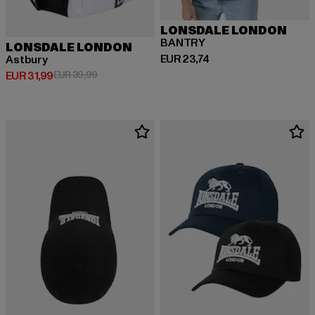
LONSDALE LONDON
BANTRY
LONSDALE LONDON
Huidige prijs: EUR 23,74
EUR 23,74
Astbury
Huidige prijs: EUR 31,99
Actieprijs: EUR 39,99
EUR 31,99
EUR 39,99