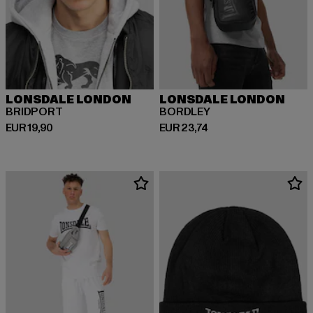
LONSDALE LONDON
LONSDALE LONDON
BRIDPORT
BORDLEY
Huidige prijs: EUR 19,90
Huidige prijs: EUR 23,74
EUR 19,90
EUR 23,74