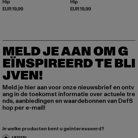
Hip
Hip
Huidige prijs: EUR 19,99
Huidige prijs: EUR 19,99
EUR 19,99
EUR 19,99
MELD JE AAN OM G
EÏNSPIREERD TE BLI
JVEN!
Meld je hier aan voor onze nieuwsbrief en ontv
ang in de toekomst informatie over actuele tre
nds, aanbiedingen en waardebonnen van DefS
hop per e-mail!
In welke producten bent u geïnteresseerd?