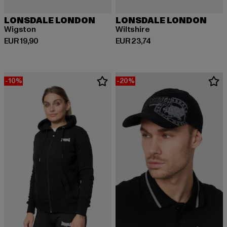
LONSDALE LONDON
LONSDALE LONDON
Wigston
Wiltshire
Huidige prijs: EUR 19,90
Huidige prijs: EUR 23,74
EUR 19,90
EUR 23,74
-10%
-20%