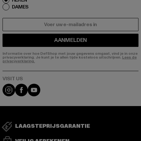
HEREN
DAMES
E-MAIL
AANMELDEN
Informatie over hoe DefShop met jouw gegevens omgaat, vind je in onze
privacyverklaring. Je kunt je te allen tijde kosteloos uitschrijven.
Lees de
privacyverklaring.
Visit our Instagram page:
Visit our Facebook page:
Visit our YouTube channel:
LAAGSTEPRIJSGARANTIE