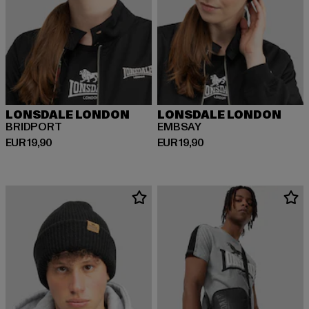
LONSDALE LONDON
LONSDALE LONDON
BRIDPORT
EMBSAY
Huidige prijs: EUR 19,90
Huidige prijs: EUR 19,90
EUR 19,90
EUR 19,90