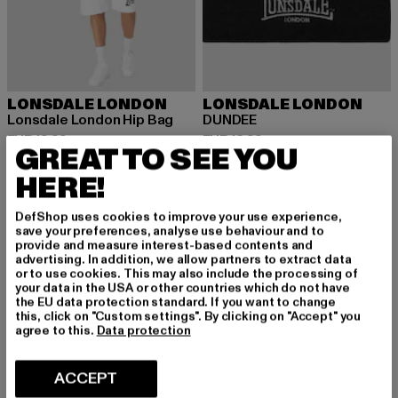
LONSDALE LONDON
LONSDALE LONDON
Lonsdale London Hip Bag
DUNDEE
Huidige prijs: EUR 19,99
Huidige prijs: EUR 12,99
EUR 19,99
EUR 12,99
GREAT TO SEE YOU
HERE!
-10%
-20%
DefShop uses cookies to improve your use experience,
save your preferences, analyse use behaviour and to
provide and measure interest-based contents and
advertising. In addition, we allow partners to extract data
or to use cookies. This may also include the processing of
your data in the USA or other countries which do not have
the EU data protection standard. If you want to change
this, click on "Custom settings". By clicking on "Accept" you
agree to this.
Data protection
ACCEPT