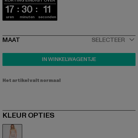
KORTING EINDIGT OVER
17
30
11
uren
minuten
seconden
SIZE
MAAT
SELECTEER
IN WINKELWAGENTJE
Het artikel valt normaal
KLEUR OPTIES