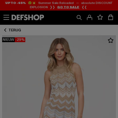
UP TO -65%
😲💥 Summer Sale Reloaded — absolute DISCOUNT
Ga
Ga
EXPLOSION ❯❯
GO TO SALE
❮❮
naar
naar
Inhoud
Footer
TERUG
NIEUW
-29%