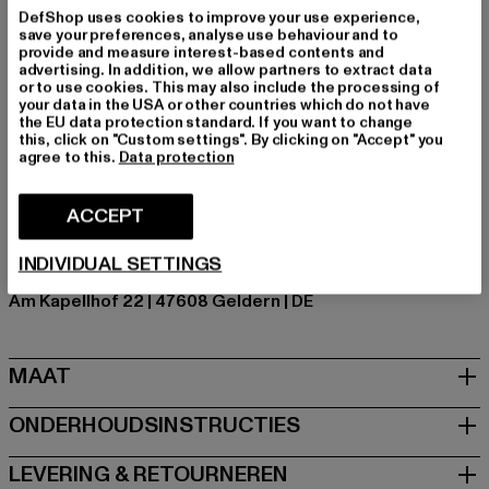
Chillen, Vrije tijd
DefShop uses cookies to improve your use experience,
save your preferences, analyse use behaviour and to
Cut: Lang
provide and measure interest-based contents and
Merk: Cloud5ive
advertising. In addition, we allow partners to extract data
or to use cookies. This may also include the processing of
Kategori: Kleding
your data in the USA or other countries which do not have
Kleur: beige
the EU data protection standard. If you want to change
this, click on "Custom settings". By clicking on "Accept" you
Kleur fabrikant: beige/white
agree to this.
Data protection
Materiële samenstelling: 50% Katoen, 50% Polyacryl
Art.Nr: CLAB812-03395
ACCEPT
Fabrikant: Styleboom Textilhandels GmbH & Co. KG |
INDIVIDUAL SETTINGS
info@77onlineshop.eu
Am Kapellhof 22 | 47608 Geldern | DE
MAAT
ONDERHOUDSINSTRUCTIES
LEVERING & RETOURNEREN