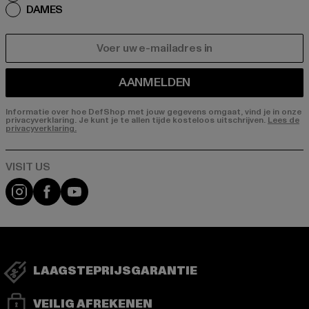
DAMES
E-MAIL
AANMELDEN
Informatie over hoe DefShop met jouw gegevens omgaat, vind je in onze
privacyverklaring. Je kunt je te allen tijde kosteloos uitschrijven.
Lees de
privacyverklaring.
Visit our Instagram page:
Visit our Facebook page:
Visit our YouTube channel:
LAAGSTEPRIJSGARANTIE
VEILIG AFREKENEN