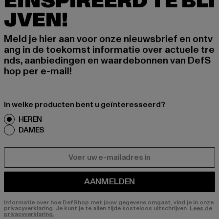
EÏNSPIREERD TE BLI
JVEN!
Meld je hier aan voor onze nieuwsbrief en ontv
ang in de toekomst informatie over actuele tre
nds, aanbiedingen en waardebonnen van DefS
hop per e-mail!
In welke producten bent u geïnteresseerd?
HEREN
DAMES
E-MAIL
AANMELDEN
Informatie over hoe DefShop met jouw gegevens omgaat, vind je in onze
privacyverklaring. Je kunt je te allen tijde kosteloos uitschrijven.
Lees de
privacyverklaring.