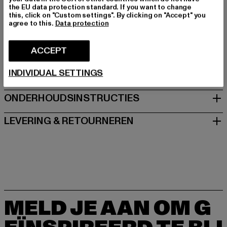
Art.Nr: TBWCA252-14415
the EU data protection standard. If you want to change
this, click on "Custom settings". By clicking on "Accept" you
agree to this.
Data protection
Fabrikant: Chusaja GmbH |
office@chusaja.com
Tegernseer Landstraße 185a | 81539 München | DE
ACCEPT
INDIVIDUAL SETTINGS
MAAT
ONDERHOUDSINSTRUCTIES
LEVERING & RETOURNEREN
MELD JE AAN OM G