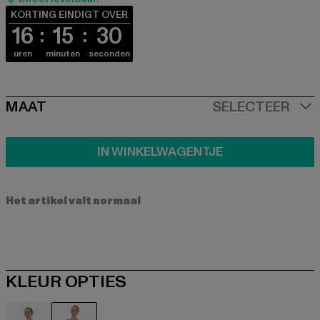
KORTING EINDIGT OVER
16
15
29
uren
minuten
seconden
SIZE
MAAT
SELECTEER
IN WINKELWAGENTJE
Het artikel valt normaal
KLEUR OPTIES