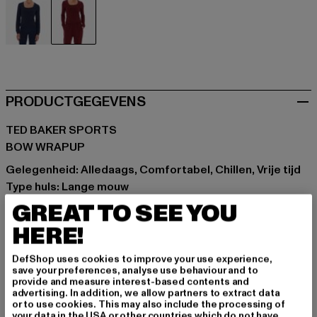
blau
rot
PRODUCTGEGEVENS
TED BAKER SPORTS
BOW WRAPUP
Gelegenheid: Alledaags, Comfortabel, Chillen, Vrije tijd
Type huls: Lange mouw
Soorten sluitingen: Strikband
GREAT TO SEE YOU
Cut: Slank
HERE!
Merk: Ted Baker Sports
Kategori: Cardigans
DefShop uses cookies to improve your use experience,
save your preferences, analyse use behaviour and to
Kleur: rot
provide and measure interest-based contents and
Kleur fabrikant: tawny port
advertising. In addition, we allow partners to extract data
or to use cookies. This may also include the processing of
Materiële samenstelling: 55% Katoen, 45% Polyester
your data in the USA or other countries which do not have