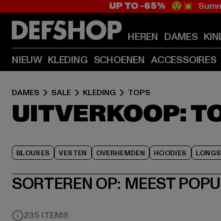
UP TO -65%
😲💥 Summe
HEREN
DAMES
KIN
NIEUW
KLEDING
SCHOENEN
ACCESSOIRES
DAMES
SALE
KLEDING
TOPS
UITVERKOOP: T
BLOUSES
VESTEN
OVERHEMDEN
HOODIES
LONGS
SORTEREN OP:
MEEST POPU
235 ITEMS