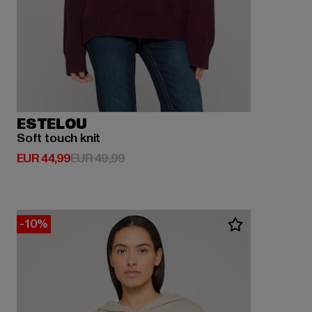
ESTELOU
Soft touch knit
Huidige prijs: EUR 44,99
Actieprijs: EUR 49,99
EUR 44,99
EUR 49,99
-10%