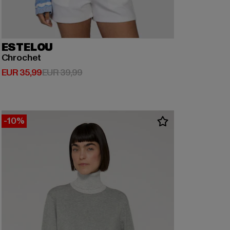
ESTELOU
Chrochet
Huidige prijs: EUR 35,99
Actieprijs: EUR 39,99
EUR 35,99
EUR 39,99
-10%