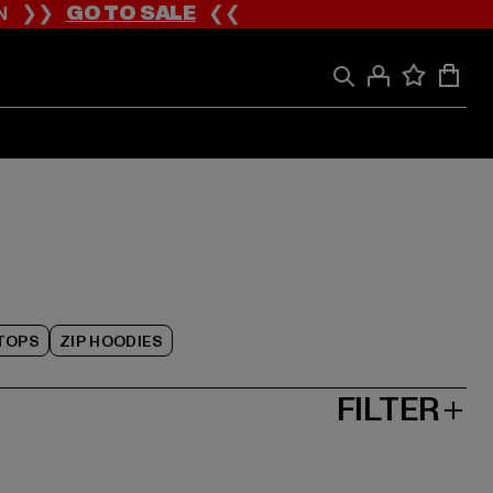
ION ❯❯
GO TO SALE
❮❮
TOPS
ZIP HOODIES
FILTER