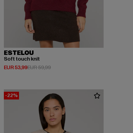
ESTELOU
Soft touch knit
Huidige prijs: EUR 53,99
Actieprijs: EUR 59,99
EUR 53,99
EUR 59,99
-22%