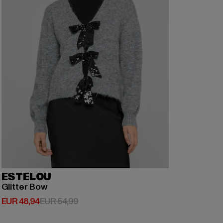
ESTELOU
Glitter Bow
Huidige prijs: EUR 48,94
Actieprijs: EUR 54,99
EUR 48,94
EUR 54,99