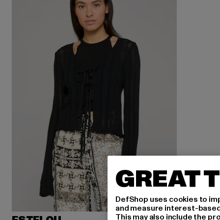
GREAT T
DefShop uses cookies to imp
and measure interest-based c
This may also include the pr