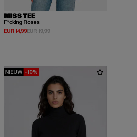
MISS TEE
F*cking Roses
Huidige prijs: EUR 14,99
Actieprijs: EUR 19,99
EUR 14,99
EUR 19,99
NIEUW
-10%