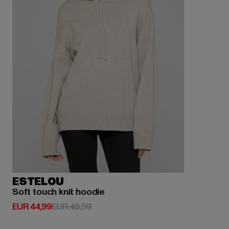
ESTELOU
Soft touch knit hoodie
Huidige prijs: EUR 44,99
Actieprijs: EUR 49,99
EUR 44,99
EUR 49,99