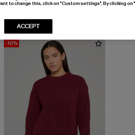
ESTELOU
ant to change this, click on "Custom settings". By clicking on 
Soft touch
Huidige prijs: EUR 44,99
Actieprijs: EUR 49,99
EUR 44,99
EUR 49,99
ACCEPT
-10%