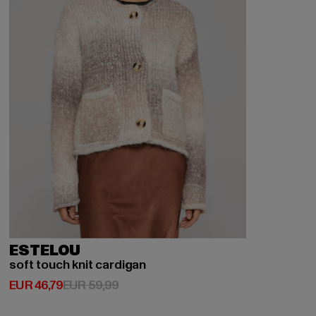
ESTELOU
soft touch knit cardigan
Huidige prijs: EUR 46,79
Actieprijs: EUR 59,99
EUR 46,79
EUR 59,99