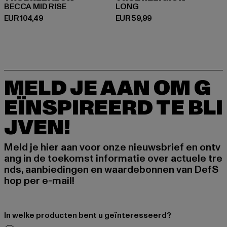
BECCA MID RISE
LONG
Huidige prijs: EUR 104,49
Huidige prijs: EUR 59,99
EUR 104,49
EUR 59,99
MELD JE AAN OM G
EÏNSPIREERD TE BLI
JVEN!
Meld je hier aan voor onze nieuwsbrief en ontv
ang in de toekomst informatie over actuele tre
nds, aanbiedingen en waardebonnen van DefS
hop per e-mail!
In welke producten bent u geïnteresseerd?