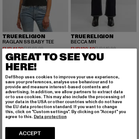
TRUE RELIGION
TRUE RELIGION
RAGLAN SS BABY TEE
BECCA MR
Huidige prijs: EUR 41,29
Actieprijs: EUR 69,99
Huidige prijs: EUR 130,49
Actieprijs: 
EUR 41,29
EUR 69,99
EUR 130,49
EUR 149,99
GREAT TO SEE YOU
HERE!
-13%
DefShop uses cookies to improve your use experience,
save your preferences, analyse use behaviour and to
provide and measure interest-based contents and
advertising. In addition, we allow partners to extract data
or to use cookies. This may also include the processing of
your data in the USA or other countries which do not have
the EU data protection standard. If you want to change
this, click on "Custom settings". By clicking on "Accept" you
agree to this.
Data protection
ACCEPT