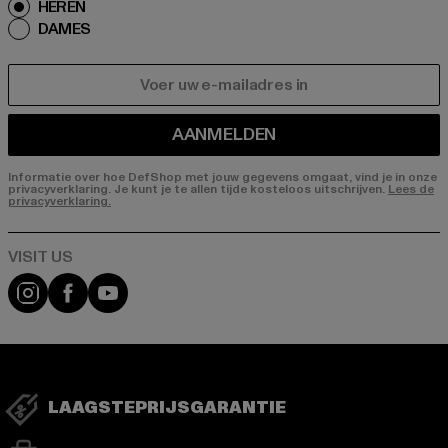
HEREN
DAMES
E-MAIL
AANMELDEN
Informatie over hoe DefShop met jouw gegevens omgaat, vind je in onze
privacyverklaring. Je kunt je te allen tijde kosteloos uitschrijven.
Lees de
privacyverklaring.
Visit our Instagram page:
Visit our Facebook page:
Visit our YouTube channel:
LAAGSTEPRIJSGARANTIE