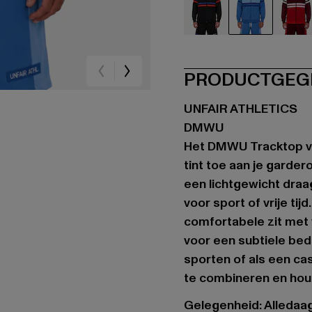
schwarz
blau
rot
PRODUCTGEG
UNFAIR ATHLETICS
DMWU
Het DMWU Tracktop v
tint toe aan je garde
een lichtgewicht dra
voor sport of vrije ti
comfortabele zit met 
voor een subtiele bede
sporten of als een casu
te combineren en houd
Gelegenheid: Alledaags