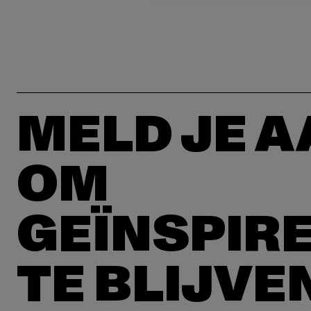
MELD JE 
OM
GEÏNSPIR
TE BLIJVE