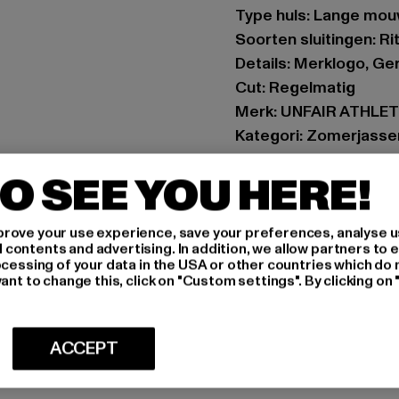
Type huls: Lange mo
Soorten sluitingen: Ri
Details: Merklogo, G
Cut: Regelmatig
Merk: UNFAIR ATHLE
Kategori: Zomerjasse
Kleur: blau
O SEE YOU HERE!
Kleur fabrikant: skybl
Materiële samenstell
Art.Nr: UNFR26-132-
rove your use experience, save your preferences, analyse u
ontents and advertising. In addition, we allow partners to e
ocessing of your data in the USA or other countries which do 
ant to change this, click on "Custom settings". By clicking on 
MAAT
ONDERHOUDSI
ACCEPT
LEVERING & 