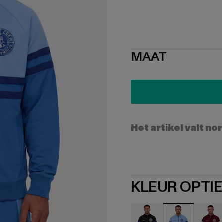
SIZE
MAAT
Het artikel valt no
KLEUR OPTI