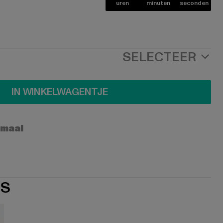
uren
minuten
seconden
SELECTEER
IN WINKELWAGENTJE
rmaal
ES