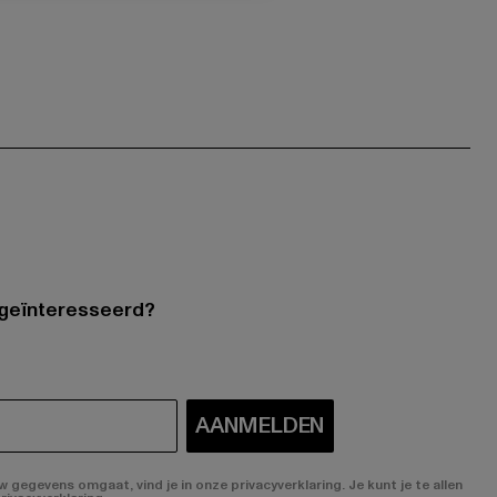
 geïnteresseerd?
AANMELDEN
gegevens omgaat, vind je in onze privacyverklaring. Je kunt je te allen