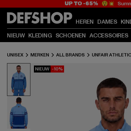
UP TO -65%
😲💥 Summe
HEREN
DAMES
KIN
NIEUW
KLEDING
SCHOENEN
ACCESSOIRES
UNISEX
MERKEN
ALL BRANDS
UNFAIR ATHLETI
NIEUW
-10%