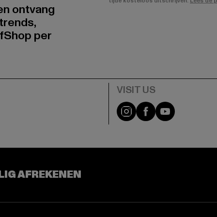
tijde kosteloos uitschrijven.
Lees de p
 en ontvang
trends,
fShop per
Visit our Instagram pa
Visit our Facebo
Visit our Y
LIG AFREKENEN