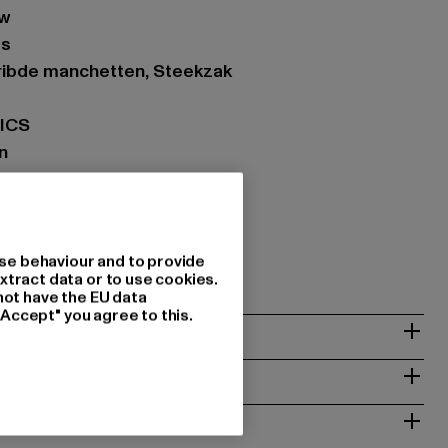
uw
ts
eribde manchetten, Steekzak
TICS
n
ue/royal
ing: 100% Polyester
23725
se behaviour and to provide
xtract data or to use cookies.
not have the EU data
"Accept" you agree to this.
NSTRUCTIES
RETOURNEREN