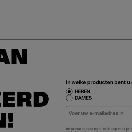
AAN
In welke producten bent u
EERD
HEREN
DAMES
N!
E-MAIL
Informatie over hoe DefShop met jouw 