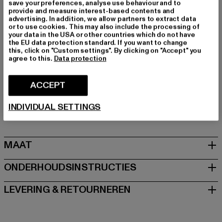
save your preferences, analyse use behaviour and to
Merk: Felicious
provide and measure interest-based contents and
Kategori: Sweat & Fleece - Hoodies Zipthrough
advertising. In addition, we allow partners to extract data
or to use cookies. This may also include the processing of
Kleur: pink
your data in the USA or other countries which do not have
Kleur fabrikant: pink
the EU data protection standard. If you want to change
this, click on "Custom settings". By clicking on "Accept" you
Materiële samenstelling: 65% Katoen, 35% Polyester
agree to this.
Data protection
Art.Nr: PD00001221-00185
ACCEPT
Fabrikant: Urban Styles Agency GmbH & Co. KG |
agentur@urbanstylesagency.com
INDIVIDUAL SETTINGS
Schanzenstraße 41 | 51063 Köln | DE
MAAT
ONDERHOUDSINSTRUCTIES
LEVERING & RETOURNEREN