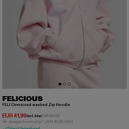
FELICIOUS
FELI Oversized washed Zip Hoodie
Huidige prijs: EUR 41,99
EUR 41,99
Actieprijs: EUR 59,99
incl. btw
EUR 59,99
30-daagse beste prijs**: EUR 40,19
(-5%)
Direct leverbaar!