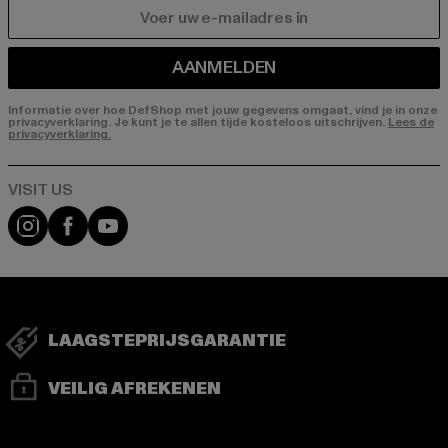
E-MAIL
AANMELDEN
Informatie over hoe DefShop met jouw gegevens omgaat, vind je in onze
privacyverklaring. Je kunt je te allen tijde kosteloos uitschrijven.
Lees de
privacyverklaring.
Visit our Instagram page:
Visit our Facebook page:
Visit our YouTube channel:
LAAGSTEPRIJSGARANTIE
VEILIG AFREKENEN