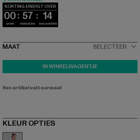
KORTING EINDIGT OVER
00
57
13
uren
minuten
seconden
SIZE
MAAT
SELECTEER
IN WINKELWAGENTJE
Het artikel valt normaal
KLEUR OPTIES