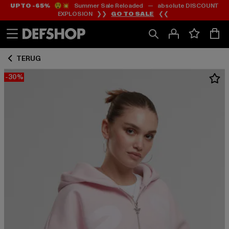
UP TO -65%
😲💥 Summer Sale Reloaded — absolute DISCOUNT
Ga
Ga
EXPLOSION ❯❯
GO TO SALE
❮❮
naar
naar
Inhoud
Footer
TERUG
-30%