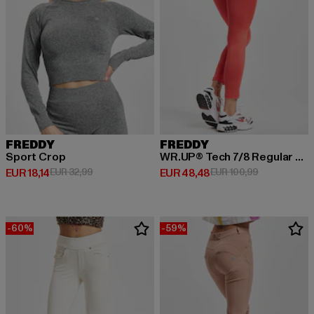
FREDDY
FREDDY
Sport Crop
WR.UP® Tech 7/8 Regular Waist
Huidige prijs: EUR 18,14
Actieprijs: EUR 32,99
Huidige prijs: EUR 48,48
Actieprijs: E
EUR 18,14
EUR 32,99
EUR 48,48
EUR 100,99
-60%
-59%