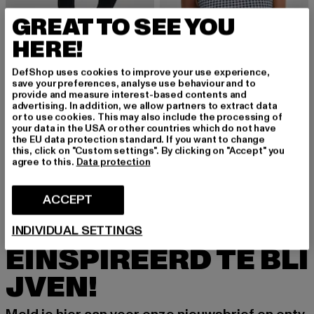
GREAT TO SEE YOU
HERE!
DefShop uses cookies to improve your use experience,
save your preferences, analyse use behaviour and to
FREDDY
provide and measure interest-based contents and
Top
advertising. In addition, we allow partners to extract data
FREDDY
or to use cookies. This may also include the processing of
Huidige prijs: EUR 25,85
Actieprijs: EU
EUR 25,85
EUR 54,99
Freddy Regular-Waist WR.UP Shaping Jeggings
your data in the USA or other countries which do not have
Huidige prijs: Van EUR 57,20
Actieprijs: EUR 129,99
van
EUR 57,20
EUR 129,99
the EU data protection standard. If you want to change
this, click on "Custom settings". By clicking on "Accept" you
agree to this.
Data protection
ACCEPT
MELD JE AAN OM G
INDIVIDUAL SETTINGS
EÏNSPIREERD TE BLI
JVEN!