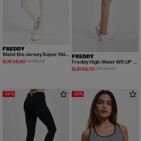
FREDDY
Waist Bio Jersey Super Skinny Fit
FREDDY
Huidige prijs: EUR 36,00
Actieprijs: EUR 89,99
EUR 36,00
EUR 89,99
Freddy High-Waist WR.UP Jeggings
Huidige prijs: EUR 69,70
Actieprijs: E
EUR 69,70
EUR 169,99
-56%
-53%