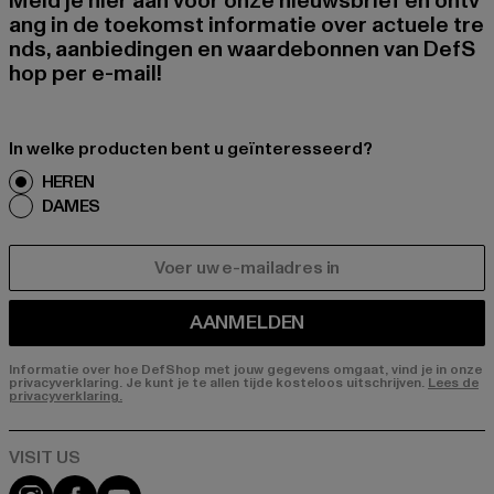
Meld je hier aan voor onze nieuwsbrief en ontv
ang in de toekomst informatie over actuele tre
nds, aanbiedingen en waardebonnen van DefS
hop per e-mail!
In welke producten bent u geïnteresseerd?
HEREN
DAMES
E-MAIL
AANMELDEN
Informatie over hoe DefShop met jouw gegevens omgaat, vind je in onze
privacyverklaring. Je kunt je te allen tijde kosteloos uitschrijven.
Lees de
privacyverklaring.
Visit our Instagram page:
Visit our Facebook page:
Visit our YouTube channel: