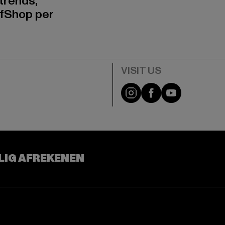
trends,
fShop per
Visit our Instagram pa
Visit our Facebo
Visit our Y
LIG AFREKENEN