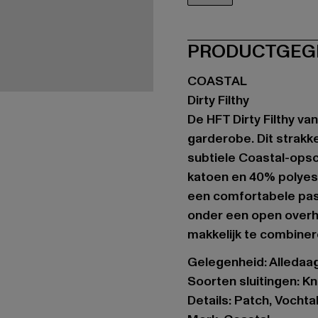
weiß
PRODUCTGEG
COASTAL
Dirty Filthy
De HFT Dirty Filthy v
garderobe. Dit strakke
subtiele Coastal-ops
katoen en 40% polyest
een comfortabele pasv
onder een open overhe
makkelijk te combinere
Gelegenheid: Alledaa
Soorten sluitingen: Kn
Details: Patch, Voch