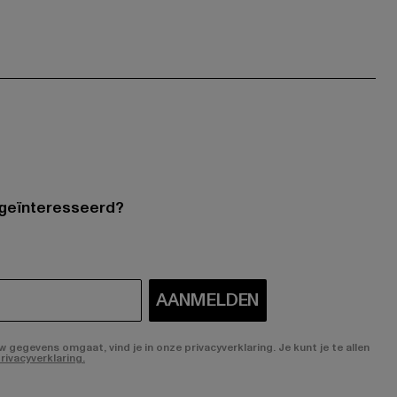
 geïnteresseerd?
AANMELDEN
gegevens omgaat, vind je in onze privacyverklaring. Je kunt je te allen
rivacyverklaring.