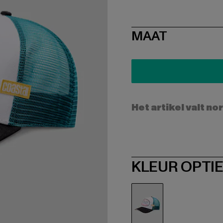
SIZE
MAAT
Het artikel valt no
KLEUR OPTI