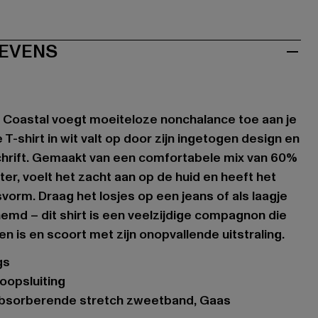
EVENS
an Coastal voegt moeiteloze nonchalance toe aan je
 T-shirt in wit valt op door zijn ingetogen design en
chrift. Gemaakt van een comfortabele mix van 60%
er, voelt het zacht aan op de huid en heeft het
orm. Draag het losjes op een jeans of als laagje
md – dit shirt is een veelzijdige compagnon die
n is en scoort met zijn onopvallende uitstraling.
gs
oopsluiting
tabsorberende stretch zweetband, Gaas