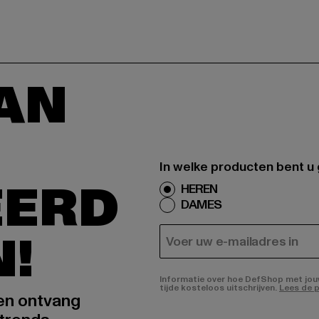
AAN
In welke producten bent u
EERD
HEREN
DAMES
N!
E-MAIL
Informatie over hoe DefShop met jouw 
tijde kosteloos uitschrijven.
Lees de p
 en ontvang