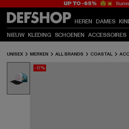
UP TO -65%
😲💥 Summe
HEREN
DAMES
KIN
NIEUW
KLEDING
SCHOENEN
ACCESSOIRES
UNISEX
MERKEN
ALL BRANDS
COASTAL
ACC
-17%