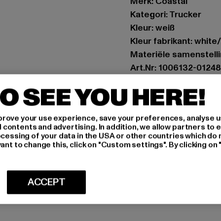
Merk: Coastal
Kategori: Trucker
Kleur: weiß
Kleur fabrikant: white
Materiële samenstell
Art.Nr: 1006132-01248
O SEE YOU HERE!
Fabrikant: Huesken Di
Sandstraße 92 | 45473
rove your use experience, save your preferences, analyse u
ontents and advertising. In addition, we allow partners to e
ocessing of your data in the USA or other countries which do 
MAAT
ant to change this, click on "Custom settings". By clicking on 
ONDERHOUDSI
ACCEPT
LEVERING & 