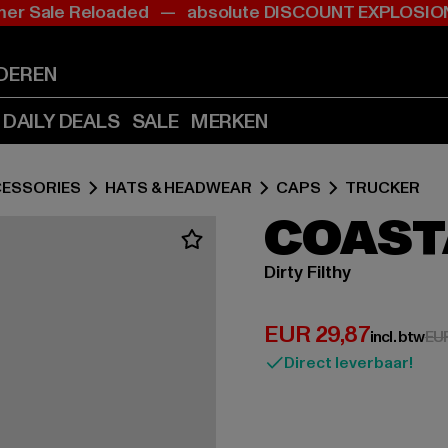
r Sale Reloaded — absolute DISCOUNT EXPLOS
Ga
Ga
naar
naar
Inhoud
Footer
DEREN
(Druk
(Druk
op
op
DAILY DEALS
SALE
MERKEN
Enter)
Enter)
ESSORIES
HATS & HEADWEAR
CAPS
TRUCKER
COAST
Dirty Filthy
Huidige prijs: EUR
EUR 29,87
incl. btw
EU
Direct leverbaar!