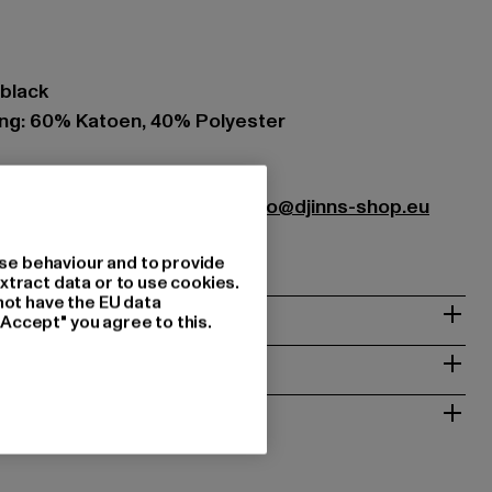
/black
ing: 60% Katoen, 40% Polyester
stribution GmbH & Co. KG |
info@djinns-shop.eu
 Mülheim an der Ruhr | DE
se behaviour and to provide
xtract data or to use cookies.
not have the EU data
"Accept" you agree to this.
NSTRUCTIES
RETOURNEREN