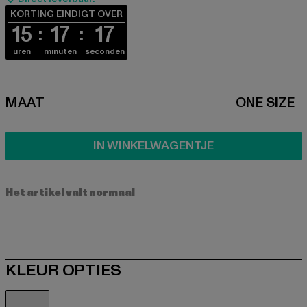
KORTING EINDIGT OVER
15
17
17
uren
minuten
seconden
SIZE
MAAT
ONE SIZE
IN WINKELWAGENTJE
Het artikel valt normaal
KLEUR OPTIES