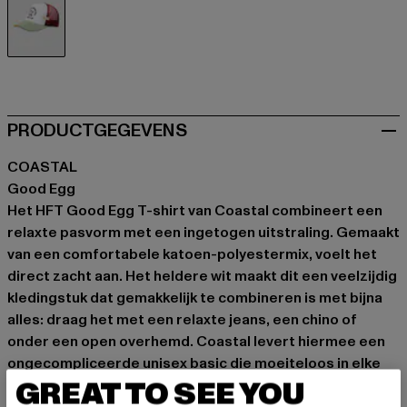
weiß
PRODUCTGEGEVENS
COASTAL
Good Egg
Het HFT Good Egg T-shirt van Coastal combineert een
relaxte pasvorm met een ingetogen uitstraling. Gemaakt
van een comfortabele katoen-polyestermix, voelt het
direct zacht aan. Het heldere wit maakt dit een veelzijdig
kledingstuk dat gemakkelijk te combineren is met bijna
alles: draag het met een relaxte jeans, een chino of
onder een open overhemd. Coastal levert hiermee een
ongecompliceerde unisex basic die moeiteloos in elke
GREAT TO SEE YOU
stijl past. Een item dat je met plezier keer op keer zult