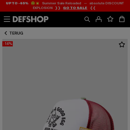
UP TO -65%
😲💥 Summer Sale Reloaded — absolute DISCOUNT
Ga
Ga
EXPLOSION ❯❯
GO TO SALE
❮❮
naar
naar
Inhoud
Footer
TERUG
-14%