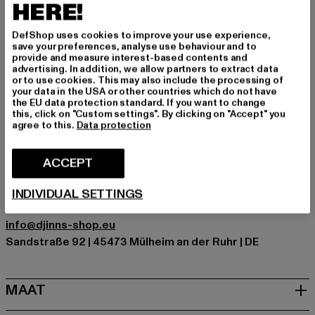
dragen.
HERE!
Gelegenheid: Alledaags
DefShop uses cookies to improve your use experience,
Soorten sluitingen: Knoopsluiting
save your preferences, analyse use behaviour and to
Details: Steek, Vochtabsorberende stretch zweetband,
provide and measure interest-based contents and
advertising. In addition, we allow partners to extract data
Gaas
or to use cookies. This may also include the processing of
Merk: Coastal
your data in the USA or other countries which do not have
the EU data protection standard. If you want to change
Kategori: Trucker
this, click on "Custom settings". By clicking on "Accept" you
Kleur: weiß, braun
agree to this.
Data protection
Kleur fabrikant: white/green
Materiële samenstelling: 60% Katoen, 40% Polyester
ACCEPT
Art.Nr: 1006135-01290
INDIVIDUAL SETTINGS
Fabrikant: Huesken Distribution GmbH & Co. KG |
info@djinns-shop.eu
Sandstraße 92 | 45473 Mülheim an der Ruhr | DE
MAAT