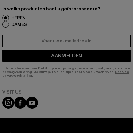
In welke producten bent u geïnteresseerd?
HEREN
DAMES
E-MAIL
AANMELDEN
Informatie over hoe DefShop met jouw gegevens omgaat, vind je in onze
privacyverklaring. Je kunt je te allen tijde kosteloos uitschrijven.
Lees de
privacyverklaring.
Visit our Instagram page:
Visit our Facebook page:
Visit our YouTube channel: