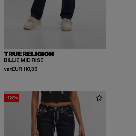
TRUE RELIGION
BILLIE MID RISE
Huidige prijs: Van EUR 110,39
van
EUR 110,39
-13%