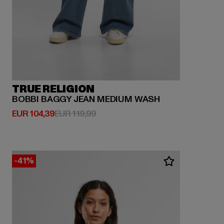
TRUE RELIGION
BOBBI BAGGY JEAN MEDIUM WASH
Huidige prijs: EUR 104,39
Actieprijs: EUR 119,99
EUR 104,39
EUR 119,99
-41%