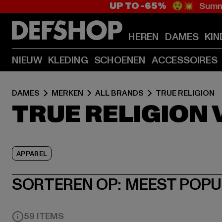
UP TO -65%
😲💥 Summe
HEREN
DAMES
KIN
NIEUW
KLEDING
SCHOENEN
ACCESSOIRES
DAMES
MERKEN
ALL BRANDS
TRUE RELIGION
TRUE RELIGION
APPAREL
SORTEREN OP:
MEEST POPU
59 ITEMS