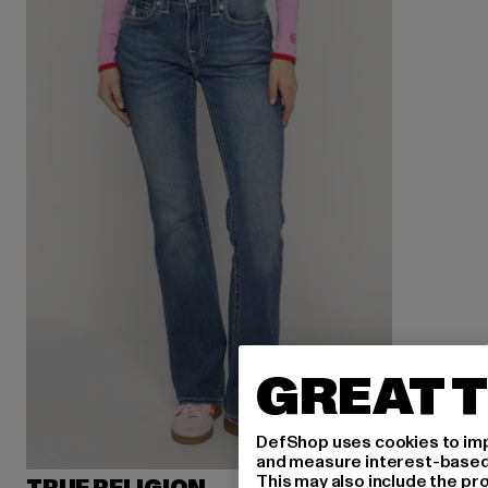
GREAT T
DefShop uses cookies to imp
and measure interest-based c
This may also include the pr