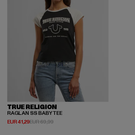
TRUE RELIGION
RAGLAN SS BABY TEE
Huidige prijs: EUR 41,29
Actieprijs: EUR 69,99
EUR 41,29
EUR 69,99