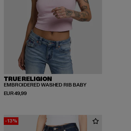
TRUE RELIGION
EMBROIDERED WASHED RIB BABY
Huidige prijs: EUR 49,99
EUR 49,99
-13%