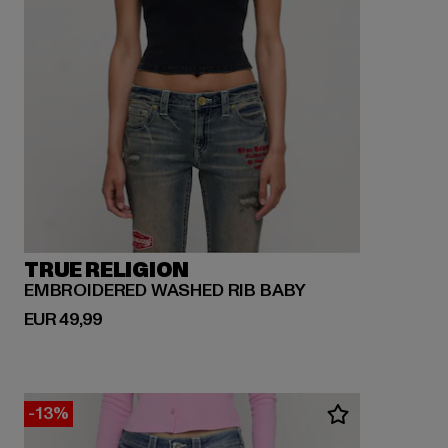
TRUE RELIGION
EMBROIDERED WASHED RIB BABY
Huidige prijs: EUR 49,99
EUR 49,99
-13%