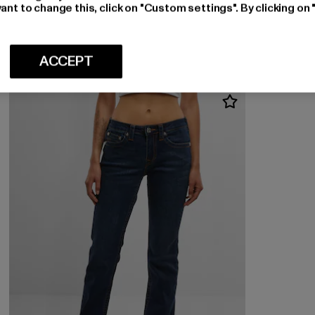
TRUE RELIGION
ant to change this, click on "Custom settings". By clicking on 
JENNIE MID RISE CURVY
Huidige prijs: EUR 104,39
Actieprijs: EUR 119,99
EUR 104,39
EUR 119,99
ACCEPT