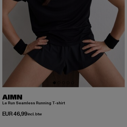
AIMN
Le Run Seamless Running T-shirt
Huidige prijs: EUR 46,99
EUR 46,99
incl. btw