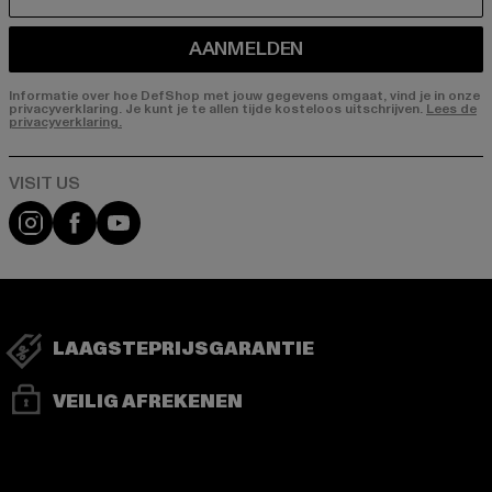
E-MAIL
AANMELDEN
Informatie over hoe DefShop met jouw gegevens omgaat, vind je in onze
privacyverklaring. Je kunt je te allen tijde kosteloos uitschrijven.
Lees de
privacyverklaring.
Visit our Instagram page:
Visit our Facebook page:
Visit our YouTube channel:
LAAGSTEPRIJSGARANTIE
VEILIG AFREKENEN