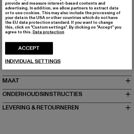
Kategori: T-Shirts
provide and measure interest-based contents and
advertising. In addition, we allow partners to extract data
Kleur: schwarz
or to use cookies. This may also include the processing of
Kleur fabrikant: black
your data in the USA or other countries which do not have
the EU data protection standard. If you want to change
Materiële samenstelling: 64% Polyester, 36% Polyamide
this, click on "Custom settings". By clicking on "Accept" you
Art.Nr: 26041451-00007
agree to this.
Data protection
Fabrikant: Urban Styles Agency GmbH & Co. KG |
ACCEPT
agentur@urbanstylesagency.com
Schanzenstraße 41 | 51063 Köln | DE
INDIVIDUAL SETTINGS
MAAT
ONDERHOUDSINSTRUCTIES
LEVERING & RETOURNEREN