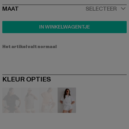
SIZE
MAAT
SELECTEER
IN WINKELWAGENTJE
Het artikel valt normaal
KLEUR OPTIES
schwarz
grau
orange
weiß