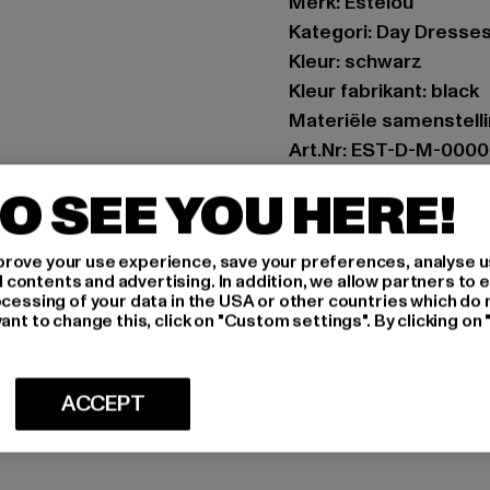
Merk: Estelou
Kategori: Day Dresse
Kleur: schwarz
Kleur fabrikant: black
Materiële samenstell
Art.Nr: EST-D-M-0000
O SEE YOU HERE!
Fabrikant: TB Interna
Dr.-Robert-Murjahn-S
rove your use experience, save your preferences, analyse u
ontents and advertising. In addition, we allow partners to e
ocessing of your data in the USA or other countries which do 
MAAT
ant to change this, click on "Custom settings". By clicking on 
ONDERHOUDSI
ACCEPT
LEVERING & 