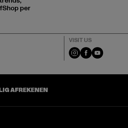
trends,
fShop per
Visit our Instagram pa
Visit our Facebo
Visit our Y
LIG AFREKENEN