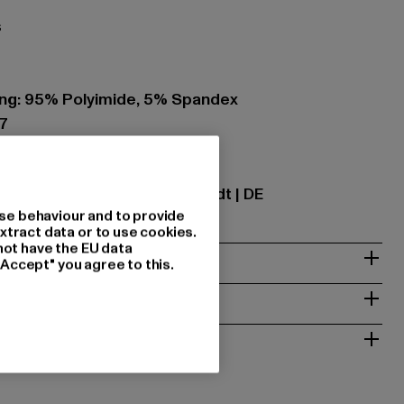
s
ing: 95% Polyimide, 5% Spandex
7
tional GmbH |
info@tbint.de
traße 7 | 64372 Ober-Ramstadt | DE
se behaviour and to provide
xtract data or to use cookies.
not have the EU data
"Accept" you agree to this.
NSTRUCTIES
RETOURNEREN