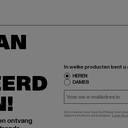
AAN
In welke producten bent u
EERD
HEREN
DAMES
N!
E-MAIL
Informatie over hoe DefShop met jouw 
tijde kosteloos uitschrijven.
Lees de p
 en ontvang