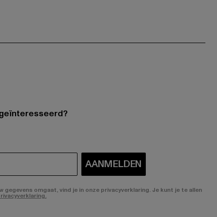
 geïnteresseerd?
AANMELDEN
gegevens omgaat, vind je in onze privacyverklaring. Je kunt je te allen
rivacyverklaring.