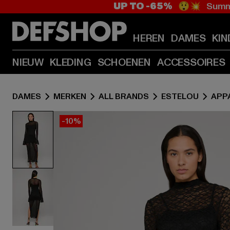
UP TO -65%
😲💥 Summe
HEREN
DAMES
KIN
NIEUW
KLEDING
SCHOENEN
ACCESSOIRES
DAMES
MERKEN
ALL BRANDS
ESTELOU
APP
-10%