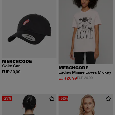
MERCHCODE
Coke Can
MERCHCODE
Huidige prijs: EUR 29,99
EUR 29,99
Ladies Minnie Loves Mickey
Huidige prijs: EUR 20,99
Actieprijs: EU
EUR 20,99
EUR 24,99
-23%
-52%