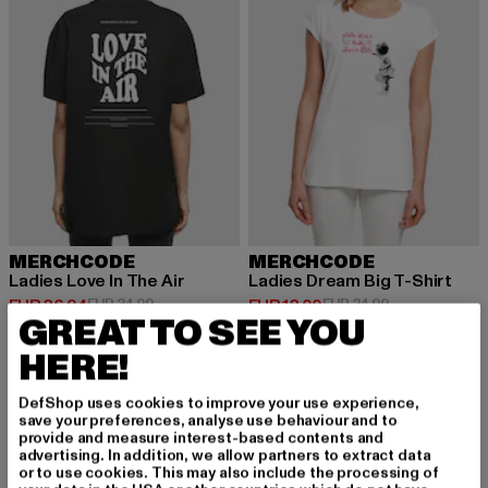
MERCHCODE
MERCHCODE
Ladies Love In The Air
Ladies Dream Big T-Shirt
Huidige prijs: EUR 26,94
Actieprijs: EUR 34,99
Huidige prijs: EUR 12,00
Actieprijs: EUR
EUR 26,94
EUR 34,99
EUR 12,00
EUR 24,99
GREAT TO SEE YOU
HERE!
DefShop uses cookies to improve your use experience,
save your preferences, analyse use behaviour and to
MELD JE AAN OM G
provide and measure interest-based contents and
advertising. In addition, we allow partners to extract data
or to use cookies. This may also include the processing of