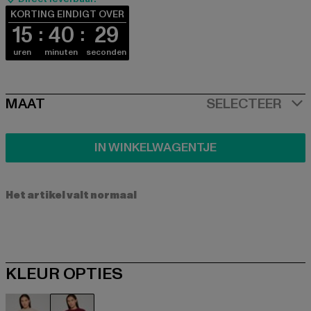
KORTING EINDIGT OVER
15
40
28
uren
minuten
seconden
SIZE
MAAT
SELECTEER
IN WINKELWAGENTJE
Het artikel valt normaal
KLEUR OPTIES