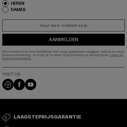
HEREN
DAMES
E-MAIL
AANMELDEN
Informatie over hoe DefShop met jouw gegevens omgaat, vind je in onze
privacyverklaring. Je kunt je te allen tijde kosteloos uitschrijven.
Lees de
privacyverklaring.
Visit our Instagram page:
Visit our Facebook page:
Visit our YouTube channel:
LAAGSTEPRIJSGARANTIE