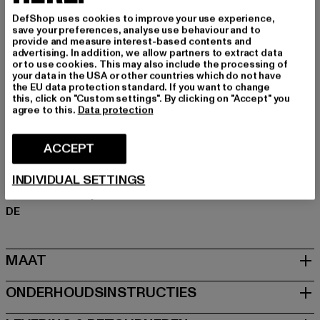
Gelegenheid: Alledaags, Comfortabel, Chillen, Vrije tijd,
DefShop uses cookies to improve your use experience,
Basis
save your preferences, analyse use behaviour and to
Cut: Regelmatig
provide and measure interest-based contents and
advertising. In addition, we allow partners to extract data
Merk: Estelou
or to use cookies. This may also include the processing of
Kategori: Crew Neck Jumpers
your data in the USA or other countries which do not have
the EU data protection standard. If you want to change
Kleur: rot
this, click on "Custom settings". By clicking on "Accept" you
Kleur fabrikant: bordeaux
agree to this.
Data protection
Materiële samenstelling: 50% Polyimide, 50% Viscose
Art.Nr: EST-CR-STK-00308
ACCEPT
Fabrikant: TB International GmbH |
info@tbint.de
INDIVIDUAL SETTINGS
Dr.-Robert-Murjahn-Straße 7 | 64372 Ober-Ramstadt |
DE
MAAT
ONDERHOUDSINSTRUCTIES