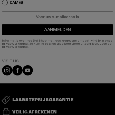
DAMES
E-MAIL
AANMELDEN
Informatie over hoe DefShop met jouw gegevens omgaat, vind je in onze
privacyverklaring. Je kunt je te allen tijde kosteloos uitschrijven.
Lees de
privacyverklaring.
Visit our Instagram page:
Visit our Facebook page:
Visit our YouTube channel:
LAAGSTEPRIJSGARANTIE
VEILIG AFREKENEN