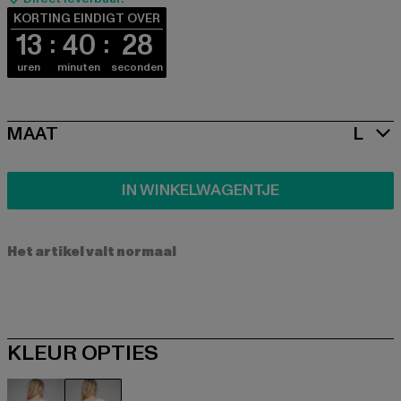
KORTING EINDIGT OVER
13
40
28
uren
minuten
seconden
SIZE
MAAT
L
IN WINKELWAGENTJE
Het artikel valt normaal
KLEUR OPTIES