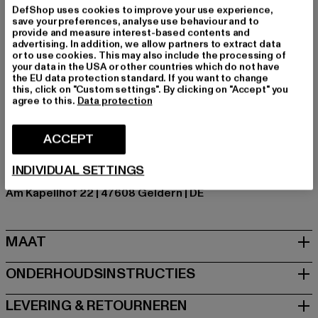
Gelegenheid: Alledaags, Comfortabel, Chillen, Vrije tijd
DefShop uses cookies to improve your use experience,
save your preferences, analyse use behaviour and to
Cut: Regelmatig
provide and measure interest-based contents and
Merk: Cloud5ive
advertising. In addition, we allow partners to extract data
or to use cookies. This may also include the processing of
Kategori: T-shirts
your data in the USA or other countries which do not have
Kleur: weiß
the EU data protection standard. If you want to change
this, click on "Custom settings". By clicking on "Accept" you
Kleur fabrikant: white/yellow
agree to this.
Data protection
Materiële samenstelling: 95% Viscose, 5% Spandex
Art.Nr: CL2945V-02694
ACCEPT
Fabrikant: Styleboom Textilhandels GmbH & Co. KG |
INDIVIDUAL SETTINGS
info@77onlineshop.eu
Am Kapellhof 22 | 47608 Geldern | DE
MAAT
ONDERHOUDSINSTRUCTIES
LEVERING & RETOURNEREN