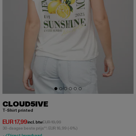
CLOUD5IVE
T-Shirt printed
Huidige prijs: EUR 17,99
EUR 17,99
Actieprijs: EUR 19,99
incl. btw
EUR 19,99
30-daagse beste prijs**: EUR 16,99
(-6%)
Direct leverbaar!