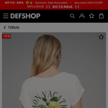
UP TO -65%
😲💥 Summer Sale Reloaded — absolute DISCOUNT
Ga
Ga
EXPLOSION ❯❯
GO TO SALE
❮❮
naar
naar
Inhoud
Footer
TERUG
-10%