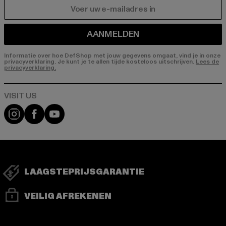
E-MAIL
AANMELDEN
Informatie over hoe DefShop met jouw gegevens omgaat, vind je in onze
privacyverklaring. Je kunt je te allen tijde kosteloos uitschrijven.
Lees de
privacyverklaring.
Visit our Instagram page:
Visit our Facebook page:
Visit our YouTube channel:
LAAGSTEPRIJSGARANTIE
VEILIG AFREKENEN