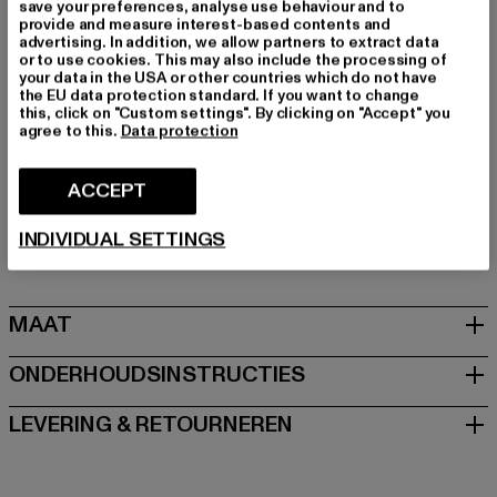
save your preferences, analyse use behaviour and to
Kategori: Sneakers Low
provide and measure interest-based contents and
Kleur: schwarz
advertising. In addition, we allow partners to extract data
or to use cookies. This may also include the processing of
Kleur fabrikant: black
your data in the USA or other countries which do not have
Materiaal bovenkant: ander materiaal
the EU data protection standard. If you want to change
this, click on "Custom settings". By clicking on "Accept" you
Voering: ander materiaal
agree to this.
Data protection
Art.Nr: 1636746-00007
ACCEPT
Fabrikant: Buffalo Boots GmbH |
service-de@buffalo-
boots.com
INDIVIDUAL SETTINGS
Schanzenstraße 41 | 51063 Köln | DE
MAAT
ONDERHOUDSINSTRUCTIES
LEVERING & RETOURNEREN