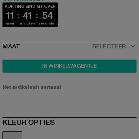
KORTING EINDIGT OVER
11
41
53
uren
minuten
seconden
SIZE
MAAT
SELECTEER
IN WINKELWAGENTJE
Het artikel valt normaal
KLEUR OPTIES