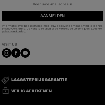
E-MAIL
AANMELDEN
Informatie over hoe DefShop met jouw gegevens omgaat, vind je in onze
privacyverklaring. Je kunt je te allen tijde kosteloos uitschrijven.
Lees de
privacyverklaring.
Visit our Instagram page:
Visit our Facebook page:
Visit our YouTube channel:
LAAGSTEPRIJSGARANTIE
VEILIG AFREKENEN