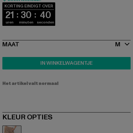
KORTING EINDIGT OVER
21
30
39
uren
minuten
seconden
SIZE
MAAT
M
IN WINKELWAGENTJE
Het artikel valt normaal
KLEUR OPTIES