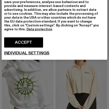
save your preferences, analyse use behaviour and to
provide and measure interest-based contents and
advertising. In addition, we allow partners to extract data
or to use cookies. This may also include the processing of
your data in the USA or other countries which do not have
ADIDAS
ADIDAS
the EU data protection standard. If you want to change
Slim
adidas Leggings
this, click on "Custom settings". By clicking on "Accept" you
agree to this.
Data protection
Huidige prijs: EUR 17,09
Actieprijs: EUR 29,99
Huidige prijs: EUR 24,34
Actieprijs: EU
EUR 17,09
EUR 29,99
EUR 24,34
EUR 39,90
ACCEPT
-53%
-53%
INDIVIDUAL SETTINGS