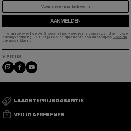
E-MAIL
AANMELDEN
Informatie over hoe DefShop met jouw gegevens omgaat, vind je in onze
privacyverklaring. Je kunt je te allen tijde kosteloos uitschrijven.
Lees de
privacyverklaring.
Visit our Instagram page:
Visit our Facebook page:
Visit our YouTube channel:
LAAGSTEPRIJSGARANTIE
VEILIG AFREKENEN