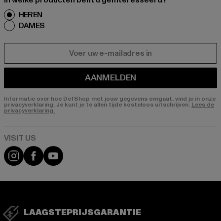
In welke producten bent u geïnteresseerd?
HEREN
DAMES
E-MAIL
AANMELDEN
Informatie over hoe DefShop met jouw gegevens omgaat, vind je in onze
privacyverklaring. Je kunt je te allen tijde kosteloos uitschrijven.
Lees de
privacyverklaring.
Visit our Instagram page:
Visit our Facebook page:
Visit our YouTube channel:
LAAGSTEPRIJSGARANTIE