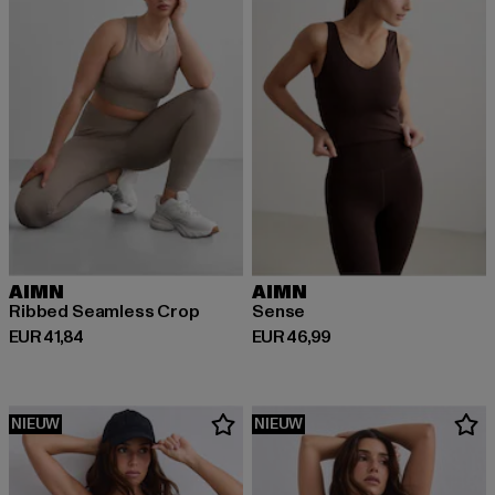
AIMN
AIMN
Ribbed Seamless Crop
Sense
Huidige prijs: EUR 41,84
Huidige prijs: EUR 46,99
EUR 41,84
EUR 46,99
NIEUW
NIEUW