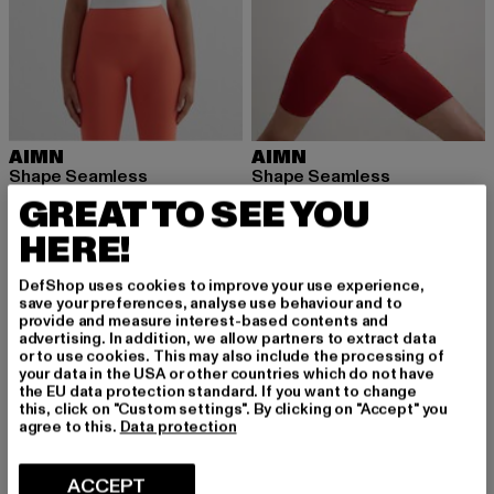
AIMN
AIMN
Shape Seamless
Shape Seamless
Huidige prijs: EUR 46,99
Huidige prijs: EUR 46,99
EUR 46,99
EUR 46,99
GREAT TO SEE YOU
HERE!
DefShop uses cookies to improve your use experience,
NIEUW
NIEUW
save your preferences, analyse use behaviour and to
provide and measure interest-based contents and
advertising. In addition, we allow partners to extract data
or to use cookies. This may also include the processing of
your data in the USA or other countries which do not have
the EU data protection standard. If you want to change
this, click on "Custom settings". By clicking on "Accept" you
agree to this.
Data protection
ACCEPT