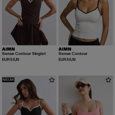
AIMN
AIMN
Sense Contour Singlet
Sense Contour
Huidige prijs: EUR 55,19
Huidige prijs: EUR 55,19
EUR 55,19
EUR 55,19
NIEUW