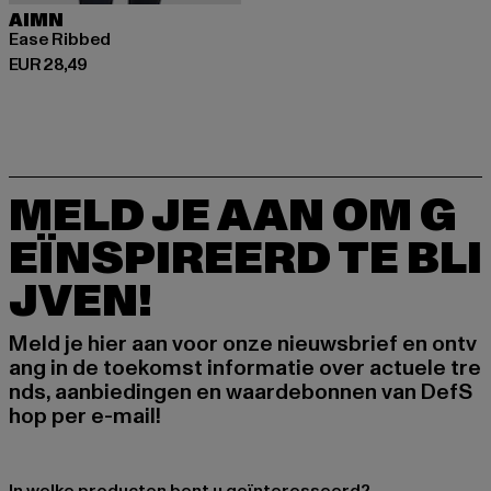
AIMN
Ease Ribbed
Huidige prijs: EUR 28,49
EUR 28,49
MELD JE AAN OM G
EÏNSPIREERD TE BLI
JVEN!
Meld je hier aan voor onze nieuwsbrief en ontv
ang in de toekomst informatie over actuele tre
nds, aanbiedingen en waardebonnen van DefS
hop per e-mail!