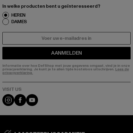
In welke producten bent u geïnteresseerd?
HEREN
DAMES
E-MAIL
AANMELDEN
Informatie over hoe DefShop met jouw gegevens omgaat, vind je in onze
privacyverklaring. Je kunt je te allen tijde kosteloos uitschrijven.
Lees de
privacyverklaring.
Visit our Instagram page:
Visit our Facebook page:
Visit our YouTube channel: