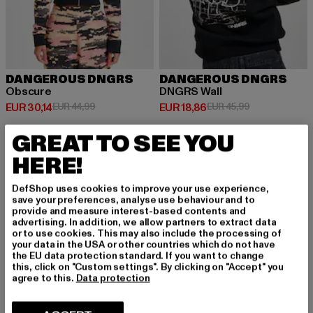
DANGEROUS DNGRS
DANGEROUS DNGRS
Obscure
DNGRS Wall
Huidige prijs: EUR 30,14
Actieprijs: EUR 44,99
Huidige prijs: EUR 18,86
Actieprijs: EUR
EUR 30,14
EUR 44,99
EUR 18,86
EUR 45,99
GREAT TO SEE YOU
HERE!
-25%
-29%
DefShop uses cookies to improve your use experience,
save your preferences, analyse use behaviour and to
provide and measure interest-based contents and
advertising. In addition, we allow partners to extract data
or to use cookies. This may also include the processing of
your data in the USA or other countries which do not have
the EU data protection standard. If you want to change
this, click on "Custom settings". By clicking on "Accept" you
agree to this.
Data protection