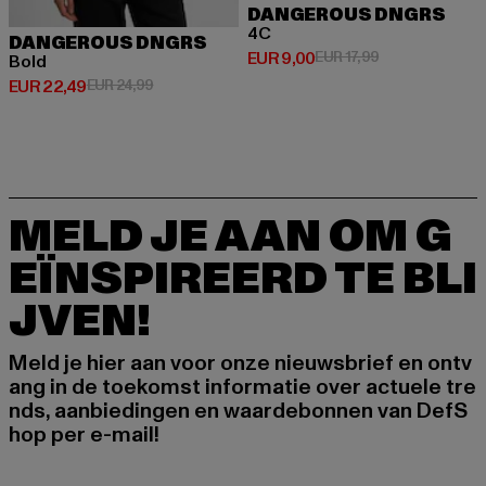
DANGEROUS DNGRS
4C
DANGEROUS DNGRS
Huidige prijs: EUR 9,00
Actieprijs: EUR 1
EUR 9,00
EUR 17,99
Bold
Huidige prijs: EUR 22,49
Actieprijs: EUR 24,99
EUR 22,49
EUR 24,99
MELD JE AAN OM G
EÏNSPIREERD TE BLI
JVEN!
Meld je hier aan voor onze nieuwsbrief en ontv
ang in de toekomst informatie over actuele tre
nds, aanbiedingen en waardebonnen van DefS
hop per e-mail!