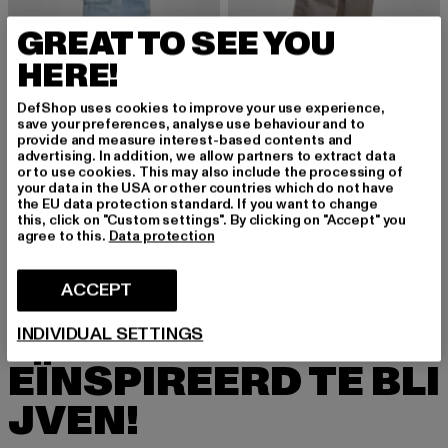
GREAT TO SEE YOU
HERE!
DefShop uses cookies to improve your use experience,
save your preferences, analyse use behaviour and to
DEF
provide and measure interest-based contents and
Desiree
advertising. In addition, we allow partners to extract data
DEF
or to use cookies. This may also include the processing of
Huidige prijs: EUR 39,99
Actieprijs: EU
EUR 39,99
EUR 49,99
DEF Mika Cargo
your data in the USA or other countries which do not have
Huidige prijs: EUR 47,49
EUR 47,49
the EU data protection standard. If you want to change
this, click on "Custom settings". By clicking on "Accept" you
agree to this.
Data protection
ACCEPT
MELD JE AAN OM G
INDIVIDUAL SETTINGS
EÏNSPIREERD TE BLI
JVEN!