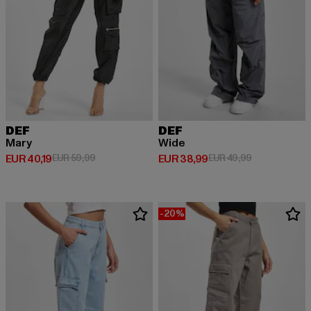
DEF
DEF
Mary
Wide
Huidige prijs: EUR 40,19
Actieprijs: EUR 59,99
Huidige prijs: EUR 38,99
Actieprijs: EU
EUR 40,19
EUR 59,99
EUR 38,99
EUR 49,99
-20%