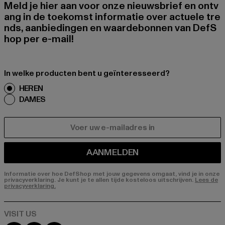
Meld je hier aan voor onze nieuwsbrief en ontv
ang in de toekomst informatie over actuele tre
nds, aanbiedingen en waardebonnen van DefS
hop per e-mail!
In welke producten bent u geïnteresseerd?
HEREN
DAMES
E-MAIL
AANMELDEN
Informatie over hoe DefShop met jouw gegevens omgaat, vind je in onze
privacyverklaring. Je kunt je te allen tijde kosteloos uitschrijven.
Lees de
privacyverklaring.