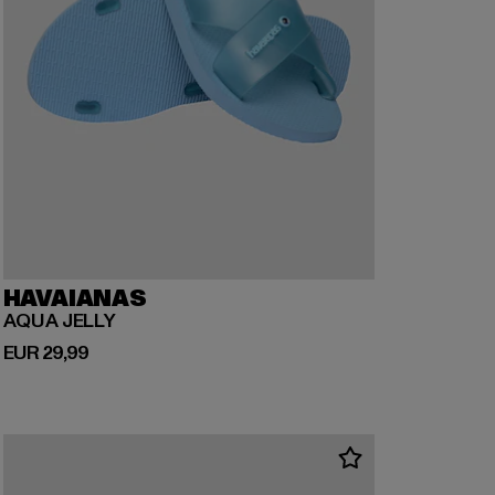
HAVAIANAS
AQUA JELLY
Huidige prijs: EUR 29,99
EUR 29,99