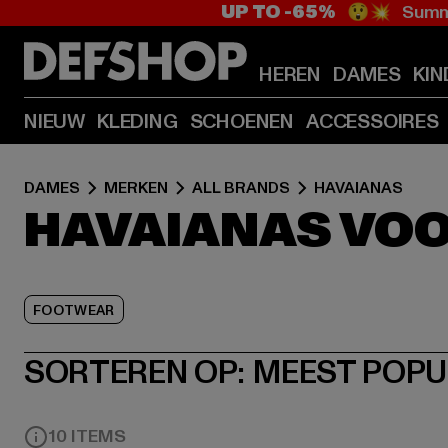
UP TO -65%
😲💥 Summe
HEREN
DAMES
KIN
NIEUW
KLEDING
SCHOENEN
ACCESSOIRES
DAMES
MERKEN
ALL BRANDS
HAVAIANAS
HAVAIANAS VO
FOOTWEAR
SORTEREN OP:
MEEST POPU
10 ITEMS