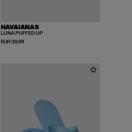
HAVAIANAS
LUNA PUFFED UP
Huidige prijs: EUR 39,99
EUR 39,99