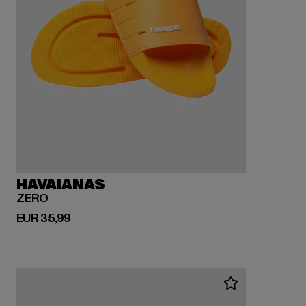
HAVAIANAS
ZERO
Huidige prijs: EUR 35,99
EUR 35,99