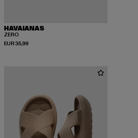
HAVAIANAS
ZERO
Huidige prijs: EUR 35,99
EUR 35,99