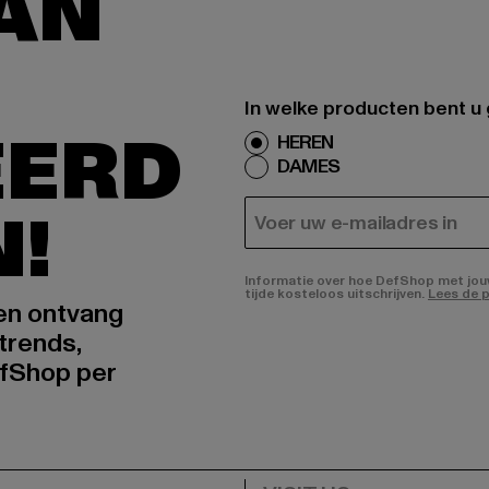
AAN
In welke producten bent u
EERD
HEREN
DAMES
N!
E-MAIL
Informatie over hoe DefShop met jouw 
tijde kosteloos uitschrijven.
Lees de p
 en ontvang
trends,
fShop per