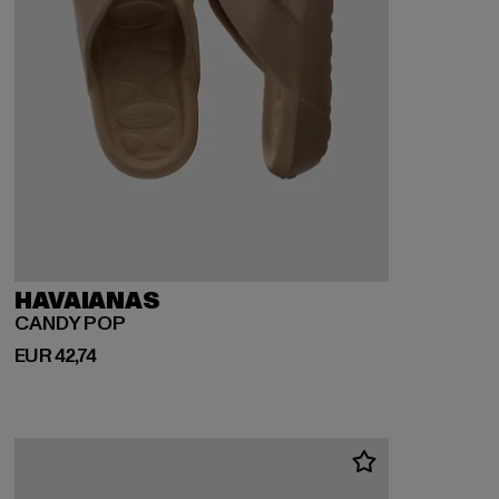
HAVAIANAS
CANDY POP
Huidige prijs: EUR 42,74
EUR 42,74