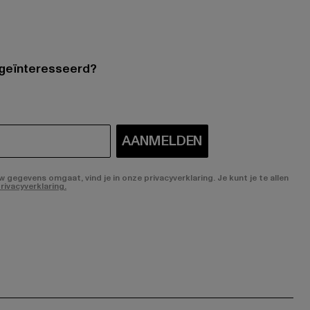
 geïnteresseerd?
AANMELDEN
gegevens omgaat, vind je in onze privacyverklaring. Je kunt je te allen
rivacyverklaring.