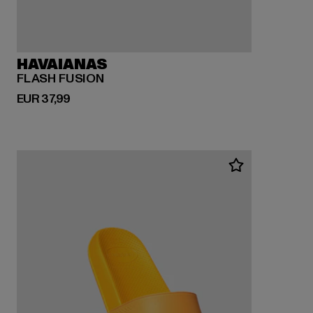
HAVAIANAS
FLASH FUSION
Huidige prijs: EUR 37,99
EUR 37,99