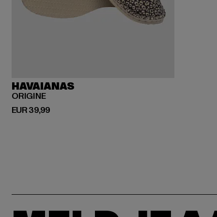
HAVAIANAS
ORIGINE
Huidige prijs: EUR 39,99
EUR 39,99