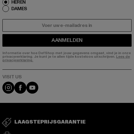
HEREN
DAMES
E-MAIL
AANMELDEN
Informatie over hoe DefShop met jouw gegevens omgaat, vind je in onze
privacyverklaring. Je kunt je te allen tijde kosteloos uitschrijven.
Lees de
privacyverklaring.
Visit our Instagram page:
Visit our Facebook page:
Visit our YouTube channel:
LAAGSTEPRIJSGARANTIE