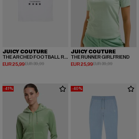
JUICY COUTURE
JUICY COUTURE
THE ARCHED FOOTBALL RINGER
THE RUNNER GIRLFRIEND
Huidige prijs: EUR 25,99
Actieprijs: EUR 39,99
Huidige prijs: EUR 25,99
Actieprijs: EU
EUR 25,99
EUR 39,99
EUR 25,99
EUR 39,99
-41%
-40%