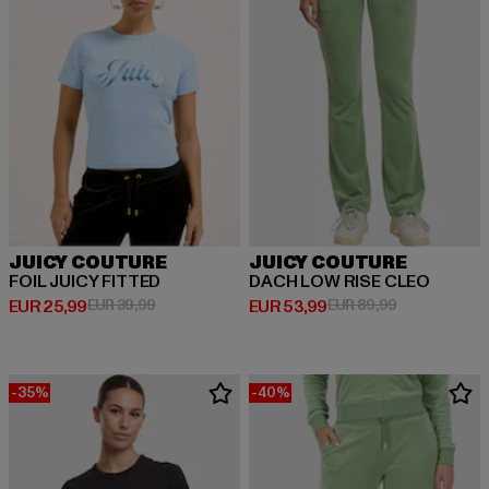
JUICY COUTURE
JUICY COUTURE
FOIL JUICY FITTED
DACH LOW RISE CLEO
Huidige prijs: EUR 25,99
Actieprijs: EUR 39,99
Huidige prijs: EUR 53,99
Actieprijs: EU
EUR 25,99
EUR 39,99
EUR 53,99
EUR 89,99
-35%
-40%