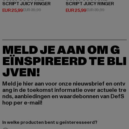
SCRIPT JUICY RINGER
SCRIPT JUICY RINGER
Huidige prijs: EUR 25,99
Actieprijs: EUR 39,99
Huidige prijs: EUR 25,99
Actieprijs: EU
EUR 25,99
EUR 39,99
EUR 25,99
EUR 39,99
MELD JE AAN OM G
EÏNSPIREERD TE BLI
JVEN!
Meld je hier aan voor onze nieuwsbrief en ontv
ang in de toekomst informatie over actuele tre
nds, aanbiedingen en waardebonnen van DefS
hop per e-mail!
In welke producten bent u geïnteresseerd?