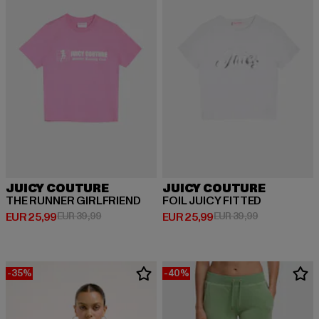
JUICY COUTURE
JUICY COUTURE
THE RUNNER GIRLFRIEND
FOIL JUICY FITTED
Huidige prijs: EUR 25,99
Actieprijs: EUR 39,99
Huidige prijs: EUR 25,99
Actieprijs: EU
EUR 25,99
EUR 39,99
EUR 25,99
EUR 39,99
-35%
-40%