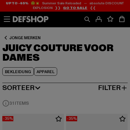
UP TO -65%
😲💥 Summer Sale Reloaded — absolute DISCOUNT
Ga
Ga
Ga
EXPLOSION ❯❯
GO TO SALE
❮❮
naar
naar
naar
Inhoud
Footer
Product
Rooster
JONGE MERKEN
JUICY COUTURE VOOR
DAMES
BEKLEIDUNG
APPAREL
SORTEER
FILTER
MEEST POPULAIRE
31 ITEMS
-35%
-35%