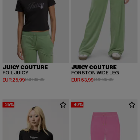
JUICY COUTURE
JUICY COUTURE
FOIL JUICY
FORSTON WIDE LEG
Huidige prijs: EUR 25,99
Actieprijs: EUR 39,99
Huidige prijs: EUR 53,99
Actieprijs: EU
EUR 25,99
EUR 39,99
EUR 53,99
EUR 89,99
-35%
-40%