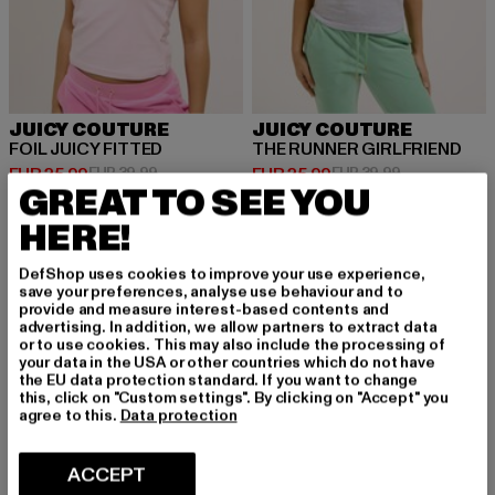
JUICY COUTURE
JUICY COUTURE
FOIL JUICY FITTED
THE RUNNER GIRLFRIEND
Huidige prijs: EUR 25,99
Actieprijs: EUR 39,99
Huidige prijs: EUR 25,99
Actieprijs: EU
EUR 25,99
EUR 39,99
EUR 25,99
EUR 39,99
GREAT TO SEE YOU
HERE!
-41%
-41%
DefShop uses cookies to improve your use experience,
save your preferences, analyse use behaviour and to
provide and measure interest-based contents and
advertising. In addition, we allow partners to extract data
or to use cookies. This may also include the processing of
your data in the USA or other countries which do not have
the EU data protection standard. If you want to change
this, click on "Custom settings". By clicking on "Accept" you
agree to this.
Data protection
ACCEPT