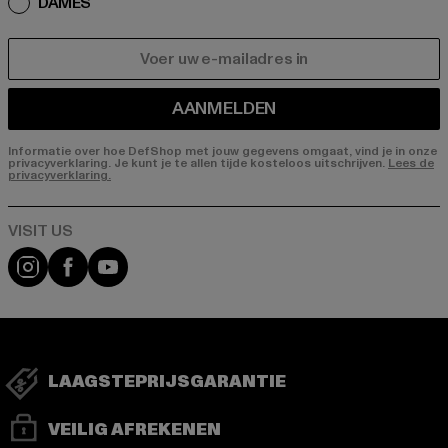
DAMES
E-MAIL
AANMELDEN
Informatie over hoe DefShop met jouw gegevens omgaat, vind je in onze
privacyverklaring. Je kunt je te allen tijde kosteloos uitschrijven.
Lees de
privacyverklaring.
Visit our Instagram page:
Visit our Facebook page:
Visit our YouTube channel:
LAAGSTEPRIJSGARANTIE
VEILIG AFREKENEN