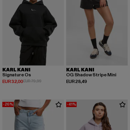
KARL KANI
KARL KANI
Signature Os
OG Shadow Stripe Mini
Huidige prijs: EUR 32,00
Actieprijs: EUR 79,99
Huidige prijs: EUR 28,49
EUR 32,00
EUR 79,99
EUR 28,49
-26%
-41%