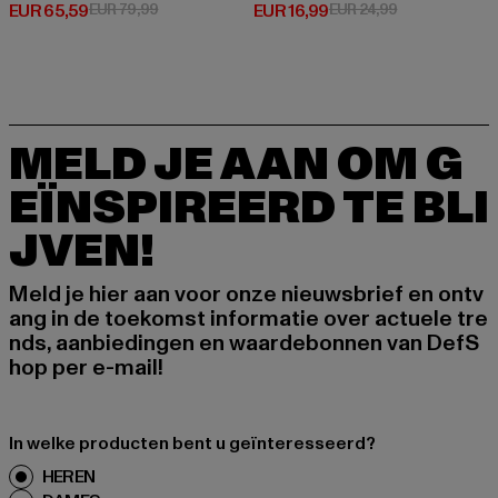
Huidige prijs: EUR 65,59
Actieprijs: EUR 79,99
Huidige prijs: EUR 16,99
Actieprijs: EUR
EUR 65,59
EUR 79,99
EUR 16,99
EUR 24,99
MELD JE AAN OM G
EÏNSPIREERD TE BLI
JVEN!
Meld je hier aan voor onze nieuwsbrief en ontv
ang in de toekomst informatie over actuele tre
nds, aanbiedingen en waardebonnen van DefS
hop per e-mail!
In welke producten bent u geïnteresseerd?
HEREN