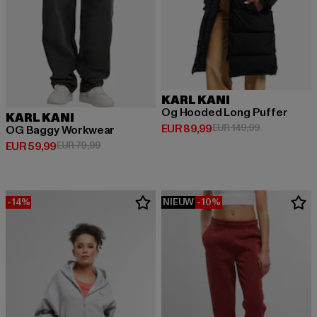
KARL KANI
Og Hooded Long Puffer
KARL KANI
Huidige prijs: EUR 89,99
Actieprijs: E
EUR 89,99
EUR 149,99
OG Baggy Workwear
Huidige prijs: EUR 59,99
Actieprijs: EUR 79,99
EUR 59,99
EUR 79,99
-14%
NIEUW
-10%