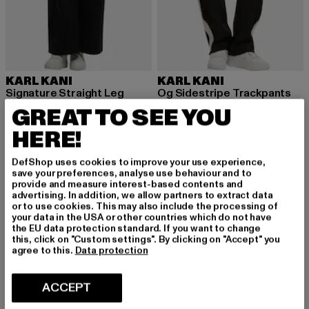
KARL KANI
KARL KANI
Signature Straight Leg
Og Sidestripe Trackpants
Huidige prijs: EUR 49,79
Actieprijs: EUR 59,99
Huidige prijs: EUR 28,20
Actieprijs: EU
EUR 49,79
EUR 59,99
EUR 28,20
EUR 59,99
GREAT TO SEE YOU
HERE!
DefShop uses cookies to improve your use experience,
-43%
-60%
save your preferences, analyse use behaviour and to
provide and measure interest-based contents and
advertising. In addition, we allow partners to extract data
or to use cookies. This may also include the processing of
your data in the USA or other countries which do not have
the EU data protection standard. If you want to change
this, click on "Custom settings". By clicking on "Accept" you
agree to this.
Data protection
ACCEPT