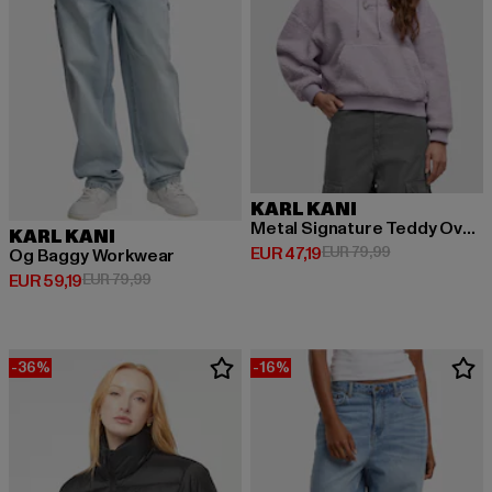
KARL KANI
Metal Signature Teddy Oversized
KARL KANI
Huidige prijs: EUR 47,19
Actieprijs: EUR
EUR 47,19
EUR 79,99
Og Baggy Workwear
Huidige prijs: EUR 59,19
Actieprijs: EUR 79,99
EUR 59,19
EUR 79,99
-36%
-16%