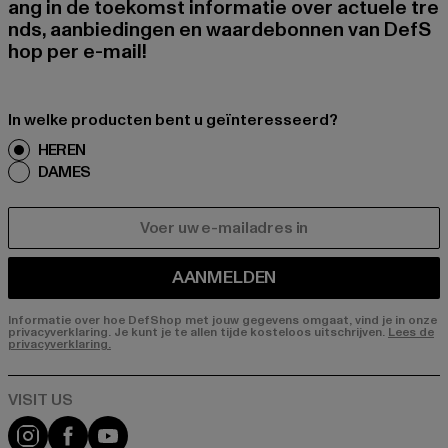
ang in de toekomst informatie over actuele tre
nds, aanbiedingen en waardebonnen van DefS
hop per e-mail!
In welke producten bent u geïnteresseerd?
HEREN
DAMES
E-MAIL
AANMELDEN
Informatie over hoe DefShop met jouw gegevens omgaat, vind je in onze
privacyverklaring. Je kunt je te allen tijde kosteloos uitschrijven.
Lees de
privacyverklaring.
Visit our Instagram page:
Visit our Facebook page:
Visit our YouTube channel: