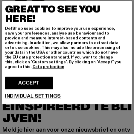
GREAT TO SEE YOU
HERE!
DefShop uses cookies to improve your use experience,
save your preferences, analyse use behaviour and to
provide and measure interest-based contents and
STARTER BLACK LABEL
advertising. In addition, we allow partners to extract data
Ladies Essential
or to use cookies. This may also include the processing of
your data in the USA or other countries which do not have
Huidige prijs: EUR 35,99
Actieprijs: EUR 49,99
EUR 35,99
EUR 49,99
the EU data protection standard. If you want to change
this, click on "Custom settings". By clicking on "Accept" you
agree to this.
Data protection
ACCEPT
MELD JE AAN OM G
INDIVIDUAL SETTINGS
EÏNSPIREERD TE BLI
JVEN!
Meld je hier aan voor onze nieuwsbrief en ontv