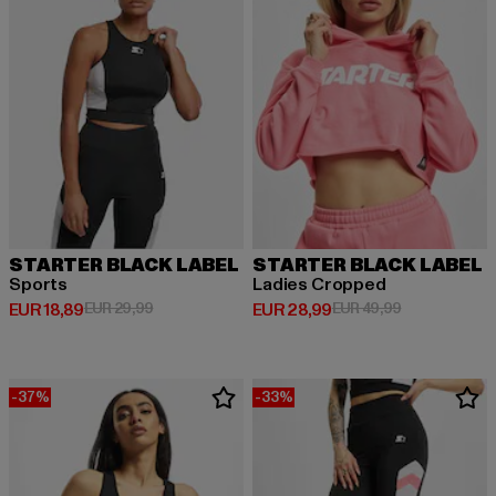
STARTER BLACK LABEL
STARTER BLACK LABEL
Sports
Ladies Cropped
Huidige prijs: EUR 18,89
Actieprijs: EUR 29,99
Huidige prijs: EUR 28,99
Actieprijs: EU
EUR 18,89
EUR 29,99
EUR 28,99
EUR 49,99
-37%
-33%