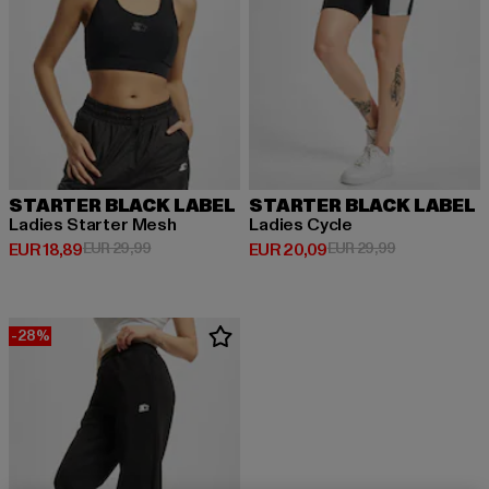
STARTER BLACK LABEL
STARTER BLACK LABEL
Ladies Starter Mesh
Ladies Cycle
Huidige prijs: EUR 18,89
Actieprijs: EUR 29,99
Huidige prijs: EUR 20,09
Actieprijs: EU
EUR 18,89
EUR 29,99
EUR 20,09
EUR 29,99
-28%