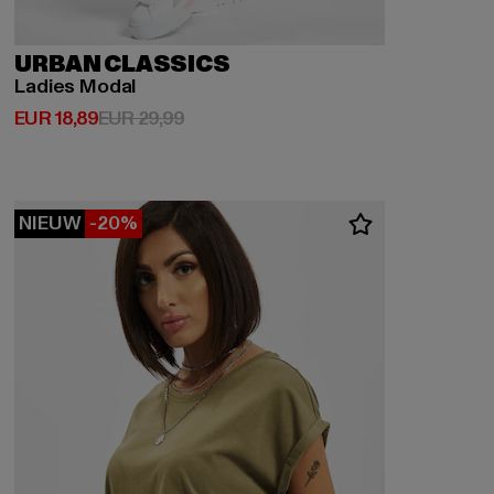
URBAN CLASSICS
Ladies Modal
Huidige prijs: EUR 18,89
Actieprijs: EUR 29,99
EUR 18,89
EUR 29,99
NIEUW
-20%