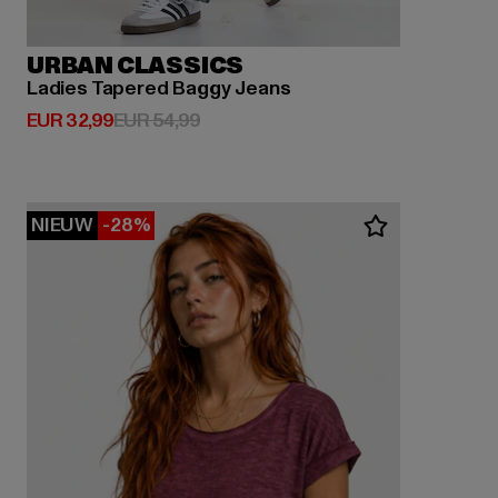
URBAN CLASSICS
Ladies Tapered Baggy Jeans
Huidige prijs: EUR 32,99
Actieprijs: EUR 54,99
EUR 32,99
EUR 54,99
NIEUW
-28%