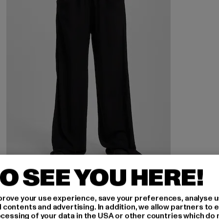
O SEE YOU HERE!
URBAN CLASSICS
Ladies Wide Leg Viscose
rove your use experience, save your preferences, analyse u
Huidige prijs: EUR 30,99
Actieprijs: EUR 49,99
EUR 30,99
EUR 49,99
ontents and advertising. In addition, we allow partners to e
ocessing of your data in the USA or other countries which do 