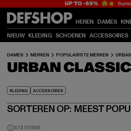
UP TO -65%
😲💥 Summe
HEREN
DAMES
KIN
NIEUW
KLEDING
SCHOENEN
ACCESSOIRES
DAMES
MERKEN
POPULAIRSTE MERKEN
URBAN
URBAN CLASSIC
KLEDING
ACCESSOIRES
SORTEREN OP:
MEEST POPU
572 ITEMS