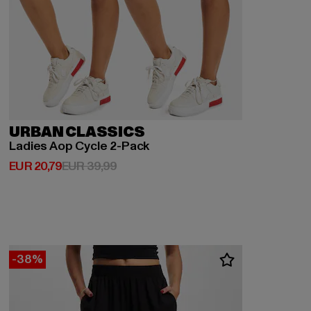
URBAN CLASSICS
Ladies Aop Cycle 2-Pack
Huidige prijs: EUR 20,79
Actieprijs: EUR 39,99
EUR 20,79
EUR 39,99
-38%