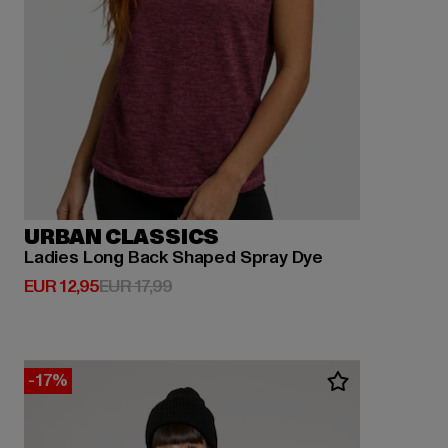
URBAN CLASSICS
Ladies Long Back Shaped Spray Dye
Huidige prijs: EUR 12,95
Actieprijs: EUR 17,99
EUR 12,95
EUR 17,99
-17%