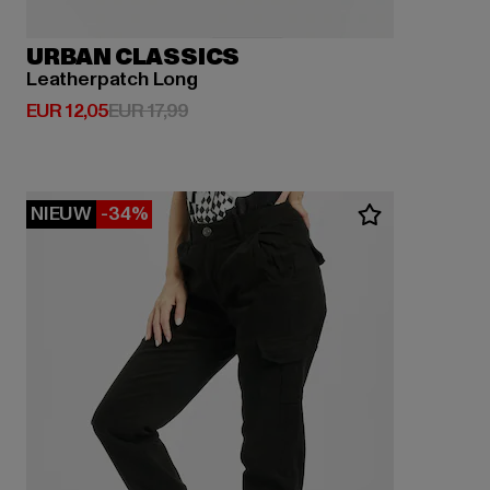
URBAN CLASSICS
Leatherpatch Long
Huidige prijs: EUR 12,05
Actieprijs: EUR 17,99
EUR 12,05
EUR 17,99
NIEUW
-34%