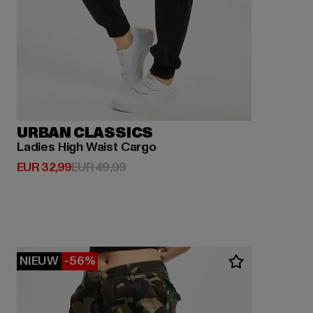
URBAN CLASSICS
Ladies High Waist Cargo
Huidige prijs: EUR 32,99
Actieprijs: EUR 49,99
EUR 32,99
EUR 49,99
NIEUW
-56%