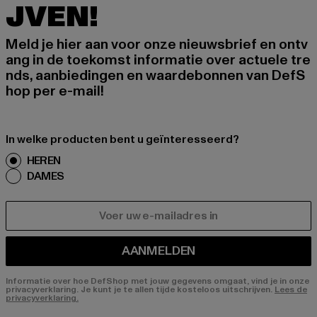
JVEN!
Meld je hier aan voor onze nieuwsbrief en ontv
ang in de toekomst informatie over actuele tre
nds, aanbiedingen en waardebonnen van DefS
hop per e-mail!
In welke producten bent u geïnteresseerd?
HEREN
DAMES
E-MAIL
AANMELDEN
Informatie over hoe DefShop met jouw gegevens omgaat, vind je in onze
privacyverklaring. Je kunt je te allen tijde kosteloos uitschrijven.
Lees de
privacyverklaring.