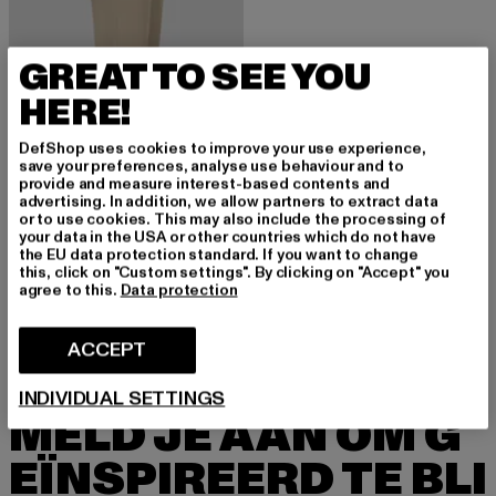
GREAT TO SEE YOU
HERE!
DefShop uses cookies to improve your use experience,
save your preferences, analyse use behaviour and to
provide and measure interest-based contents and
advertising. In addition, we allow partners to extract data
or to use cookies. This may also include the processing of
your data in the USA or other countries which do not have
VERO MODA
the EU data protection standard. If you want to change
Vero Moda Damen NOOS
this, click on "Custom settings". By clicking on "Accept" you
Huidige prijs: Van EUR 11,96
Actieprijs: EUR 29,90
van
EUR 11,96
EUR 29,90
agree to this.
Data protection
ACCEPT
INDIVIDUAL SETTINGS
MELD JE AAN OM G
EÏNSPIREERD TE BLI