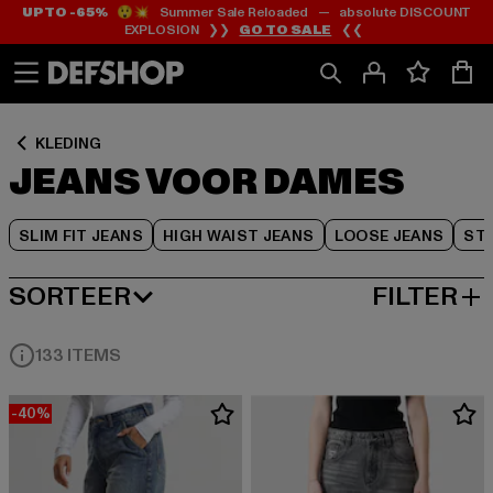
UP TO -65%
😲💥 Summer Sale Reloaded — absolute DISCOUNT
Ga
Ga
Ga
EXPLOSION ❯❯
GO TO SALE
❮❮
naar
naar
naar
Inhoud
Footer
Product
Rooster
KLEDING
JEANS VOOR DAMES
SLIM FIT JEANS
HIGH WAIST JEANS
LOOSE JEANS
STR
SORTEER
FILTER
MEEST POPULAIRE
133 ITEMS
-40%