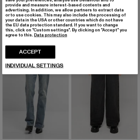
save your preferences, analyse use behaviour and to
provide and measure interest-based contents and
advertising. In addition, we allow partners to extract data
TRUE RELIGION
TRUE RELIGION
or to use cookies. This may also include the processing of
BECCA MID RISE
BECCA MR
your data in the USA or other countries which do not have
Huidige prijs: EUR 107,99
Actieprijs: EUR 119,99
Huidige prijs: EUR 134,99
Actieprijs: 
EUR 107,99
EUR 119,99
EUR 134,99
EUR 149,99
the EU data protection standard. If you want to change
this, click on "Custom settings". By clicking on "Accept" you
agree to this.
Data protection
-13%
-33%
ACCEPT
INDIVIDUAL SETTINGS