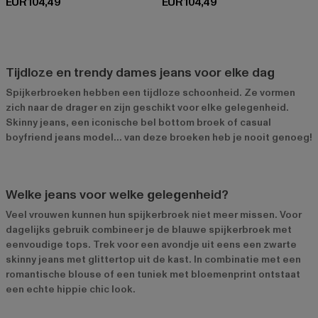
Huidige prijs: EUR 104,49
Huidige prijs: EUR 104,49
EUR 104,49
EUR 104,49
Tijdloze en trendy dames jeans voor elke dag
Spijkerbroeken hebben een tijdloze schoonheid. Ze vormen
zich naar de drager en zijn geschikt voor elke gelegenheid.
Skinny jeans, een iconische bel bottom broek of casual
boyfriend jeans model... van deze broeken heb je nooit genoeg!
Welke jeans voor welke gelegenheid?
Veel vrouwen kunnen hun spijkerbroek niet meer missen. Voor
dagelijks gebruik combineer je de blauwe spijkerbroek met
eenvoudige tops. Trek voor een avondje uit eens een zwarte
skinny jeans met glittertop uit de kast. In combinatie met een
romantische blouse of een tuniek met bloemenprint ontstaat
een echte hippie chic look.