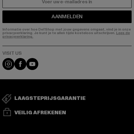
E-MAIL
AANMELDEN
Informatie over hoe DefShop met jouw gegevens omgaat, vind je in onze
privacyverklaring. Je kunt je te allen tijde kosteloos uitschrijven.
Lees de
privacyverklaring.
Visit our Instagram page:
Visit our Facebook page:
Visit our YouTube channel:
LAAGSTEPRIJSGARANTIE
VEILIG AFREKENEN