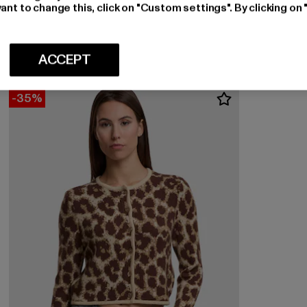
PEGADOR
ant to change this, click on "Custom settings". By clicking on 
Bosa Structured
Huidige prijs: EUR 75,99
EUR 75,99
ACCEPT
-35%