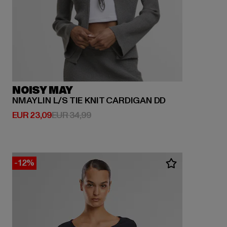
NOISY MAY
NMAYLIN L/S TIE KNIT CARDIGAN DD
Huidige prijs: EUR 23,09
Actieprijs: EUR 34,99
EUR 23,09
EUR 34,99
-12%