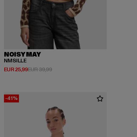
NOISY MAY
NMSILLE
Huidige prijs: EUR 25,99
Actieprijs: EUR 39,99
EUR 25,99
EUR 39,99
-41%