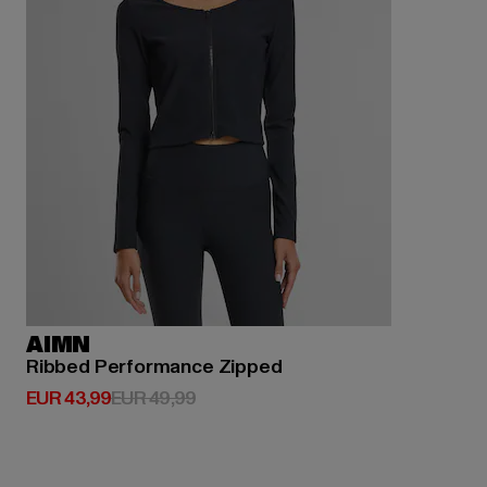
AIMN
Ribbed Performance Zipped
Huidige prijs: EUR 43,99
Actieprijs: EUR 49,99
EUR 43,99
EUR 49,99