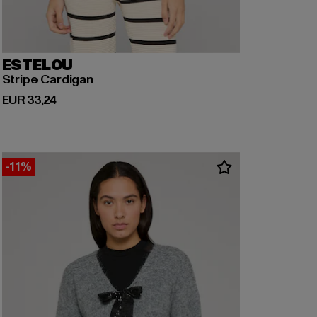
ESTELOU
Stripe Cardigan
Huidige prijs: EUR 33,24
EUR 33,24
-11%