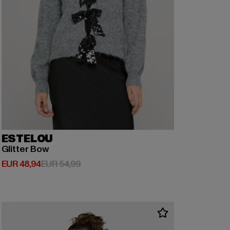
ESTELOU
Glitter Bow
Huidige prijs: EUR 48,94
Actieprijs: EUR 54,99
EUR 48,94
EUR 54,99