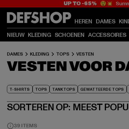
UP TO -65%
😲💥 Summe
HEREN
DAMES
KIN
NIEUW
KLEDING
SCHOENEN
ACCESSOIRES
DAMES
KLEDING
TOPS
VESTEN
VESTEN VOOR 
T-SHIRTS
TOPS
TANKTOPS
GEWATTEERDE TOPS
SORTEREN OP:
MEEST POPU
39 ITEMS