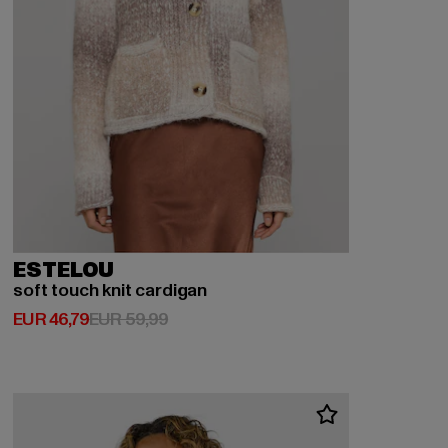
ESTELOU
soft touch knit cardigan
Huidige prijs: EUR 46,79
Actieprijs: EUR 59,99
EUR 46,79
EUR 59,99