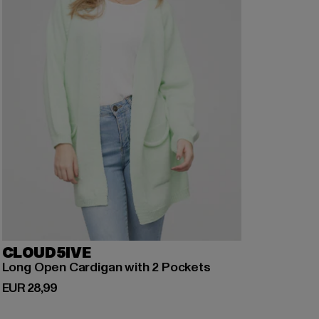
CLOUD5IVE
Long Open Cardigan with 2 Pockets
Huidige prijs: EUR 28,99
EUR 28,99