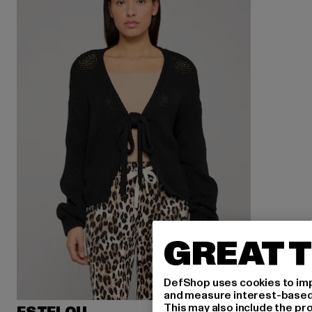
GREAT T
DefShop uses cookies to imp
and measure interest-based c
This may also include the pr