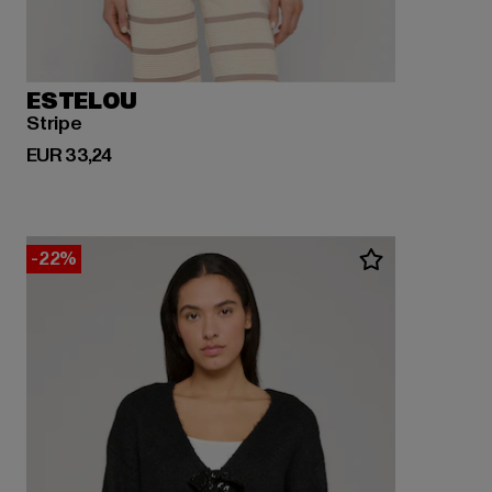
ESTELOU
Stripe
Huidige prijs: EUR 33,24
EUR 33,24
-22%