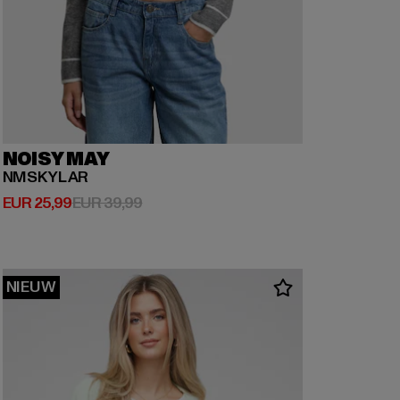
NOISY MAY
NMSKYLAR
Huidige prijs: EUR 25,99
Actieprijs: EUR 39,99
EUR 25,99
EUR 39,99
NIEUW