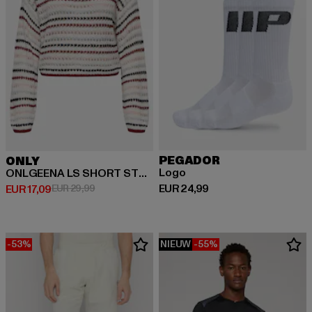
PEGADOR
ONLY
Logo
ONLGEENA LS SHORT STRIPE
Huidige prijs: EUR 24,99
EUR 24,99
Huidige prijs: EUR 17,09
Actieprijs: EUR 29,99
EUR 17,09
EUR 29,99
-53%
NIEUW
-55%