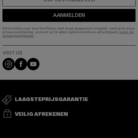
E-MAIL
AANMELDEN
Informatie over hoe DefShop met jouw gegevens omgaat, vind je in onze
privacyverklaring. Je kunt je te allen tijde kosteloos uitschrijven.
Lees de
privacyverklaring.
Visit our Instagram page:
Visit our Facebook page:
Visit our YouTube channel:
LAAGSTEPRIJSGARANTIE
VEILIG AFREKENEN