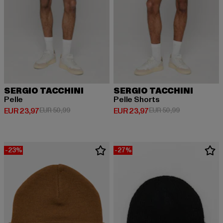
SERGIO TACCHINI
SERGIO TACCHINI
Pelle
Pelle Shorts
Huidige prijs: EUR 23,97
Actieprijs: EUR 50,99
Huidige prijs: EUR 23,97
Actieprijs: EU
EUR 23,97
EUR 50,99
EUR 23,97
EUR 50,99
-23%
-27%