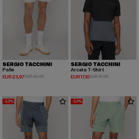
SERGIO TACCHINI
SERGIO TACCHINI
Pelle
Arcata T-Shirt
Huidige prijs: EUR 23,97
Actieprijs: EUR 50,99
Huidige prijs: EUR 17,10
Actieprijs: EUR 
EUR 23,97
EUR 50,99
EUR 17,10
EUR 37,99
-53%
-53%