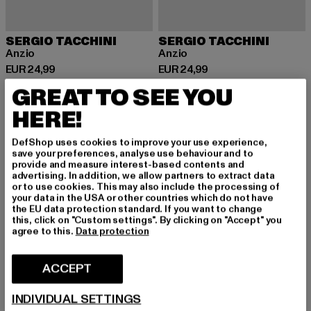
SERGIO TACCHINI
SERGIO TACCHINI
Anzio
Anzio
Huidige prijs: EUR 24,99
Huidige prijs: EUR 24,99
EUR 24,99
EUR 24,99
GREAT TO SEE YOU
HERE!
-45%
-35%
DefShop uses cookies to improve your use experience,
save your preferences, analyse use behaviour and to
provide and measure interest-based contents and
advertising. In addition, we allow partners to extract data
or to use cookies. This may also include the processing of
your data in the USA or other countries which do not have
the EU data protection standard. If you want to change
this, click on "Custom settings". By clicking on "Accept" you
agree to this.
Data protection
ACCEPT
INDIVIDUAL SETTINGS