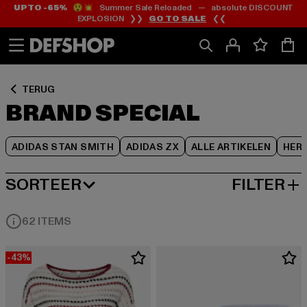
UP TO -65%
😲💥 Summer Sale Reloaded — absolute DISCOUNT
Ga
Ga
Ga
EXPLOSION ❯❯
GO TO SALE
❮❮
naar
naar
naar
Inhoud
Footer
Product
Rooster
TERUG
BRAND SPECIAL
ADIDAS STAN SMITH
ADIDAS ZX
ALLE ARTIKELEN
HER
SORTEER
FILTER
MEEST POPULAIRE
62 ITEMS
-43%