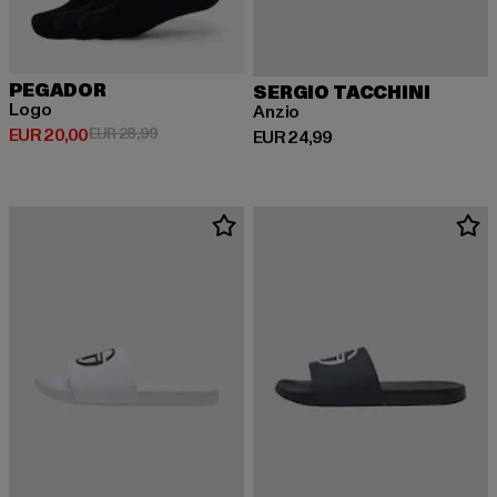
PEGADOR
SERGIO TACCHINI
Logo
Anzio
Huidige prijs: EUR 20,00
Actieprijs: EUR 28,99
EUR 20,00
EUR 28,99
Huidige prijs: EUR 24,99
EUR 24,99