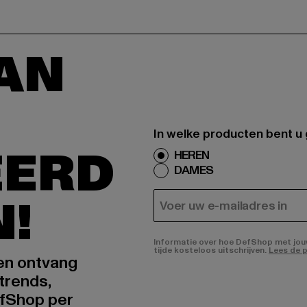
AAN
In welke producten bent u
EERD
HEREN
DAMES
N!
E-MAIL
Informatie over hoe DefShop met jouw 
tijde kosteloos uitschrijven.
Lees de p
 en ontvang
trends,
fShop per