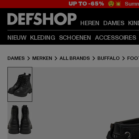
UP TO -65%
😲💥 Summe
HEREN
DAMES
KIN
NIEUW
KLEDING
SCHOENEN
ACCESSOIRES
DAMES
MERKEN
ALL BRANDS
BUFFALO
FOO