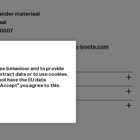
ander materiaal
aal
00007
ots GmbH |
service-de@buffalo-boots.com
1063 Köln | DE
se behaviour and to provide
xtract data or to use cookies.
not have the EU data
"Accept" you agree to this.
NSTRUCTIES
RETOURNEREN