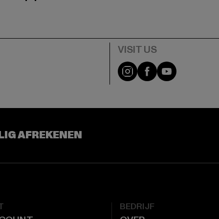
Visit our Instagram pa
Visit our Facebo
Visit our Y
LIG AFREKENEN
T
BEDRIJF