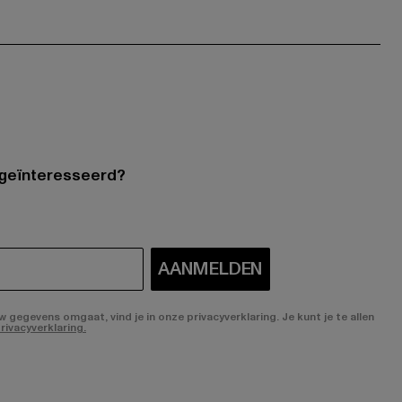
 geïnteresseerd?
AANMELDEN
gegevens omgaat, vind je in onze privacyverklaring. Je kunt je te allen
rivacyverklaring.