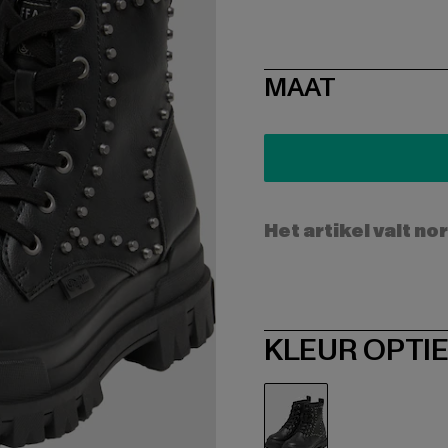
SIZE
MAAT
Het artikel valt no
KLEUR OPTI