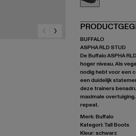
schwarz
PRODUCTGEG
BUFFALO
ASPHA RLD STUD
De Buffalo ASPHA RLD 
hoger niveau. Als vega
nodig hebt voor een c
een duidelijk stateme
deze trainers benadru
maximale overtuiging.
repeat.
Merk: Buffalo
Kategori: Tall Boots
Kleur: schwarz