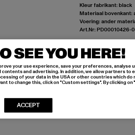
Kleur fabrikant: black
Materiaal bovenkant: 
Voering: ander materi
Art.Nr: PD00010426-
Fabrikant: Buffalo Bo
O SEE YOU HERE!
Schanzenstraße 41 | 5
rove your use experience, save your preferences, analyse u
ontents and advertising. In addition, we allow partners to e
MAAT
ocessing of your data in the USA or other countries which do 
ant to change this, click on "Custom settings". By clicking on 
ONDERHOUDSI
LEVERING & 
ACCEPT