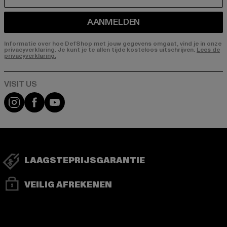
E-MAIL
AANMELDEN
Informatie over hoe DefShop met jouw gegevens omgaat, vind je in onze
privacyverklaring. Je kunt je te allen tijde kosteloos uitschrijven.
Lees de
privacyverklaring.
Visit our Instagram page:
Visit our Facebook page:
Visit our YouTube channel:
LAAGSTEPRIJSGARANTIE
VEILIG AFREKENEN