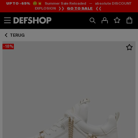
UP TO -65%
😲💥 Summer Sale Reloaded — absolute DISCOUNT
Ga
Ga
EXPLOSION ❯❯
GO TO SALE
❮❮
naar
naar
Inhoud
Footer
TERUG
-18%