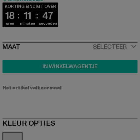
KORTING EINDIGT OVER
18
11
47
uren
minuten
seconden
SIZE
MAAT
SELECTEER
IN WINKELWAGENTJE
Het artikel valt normaal
KLEUR OPTIES