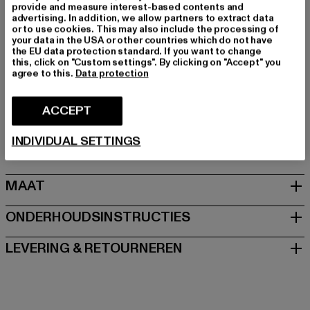
Kleur: weiß
provide and measure interest-based contents and
advertising. In addition, we allow partners to extract data
Kleur fabrikant: offwhite
or to use cookies. This may also include the processing of
Materiaal bovenkant: ander materiaal
your data in the USA or other countries which do not have
the EU data protection standard. If you want to change
Voering: ander materiaal
this, click on "Custom settings". By clicking on "Accept" you
Art.Nr: PD00016404-00555
agree to this.
Data protection
Fabrikant: Buffalo Boots GmbH |
service-de@buffalo-
ACCEPT
boots.com
Schanzenstraße 41 | 51063 Köln | DE
INDIVIDUAL SETTINGS
MAAT
ONDERHOUDSINSTRUCTIES
LEVERING & RETOURNEREN