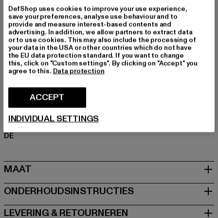
Type huls: Lange mouw
DefShop uses cookies to improve your use experience,
save your preferences, analyse use behaviour and to
Cut: Oversized
provide and measure interest-based contents and
Merk: Urban Classics
advertising. In addition, we allow partners to extract data
or to use cookies. This may also include the processing of
Kategori: Tops
your data in the USA or other countries which do not have
Kleur: schwarz
the EU data protection standard. If you want to change
this, click on "Custom settings". By clicking on "Accept" you
Kleur fabrikant: black
agree to this.
Data protection
Materiële samenstelling: 100% Katoen
Art.Nr: TB3755-00007
ACCEPT
Fabrikant: TB International GmbH |
info@tbint.de
INDIVIDUAL SETTINGS
Dr.-Robert-Murjahn-Straße 7 | 64372 Ober-Ramstadt |
DE
MAAT
ONDERHOUDSINSTRUCTIES
LEVERING & RETOURNEREN