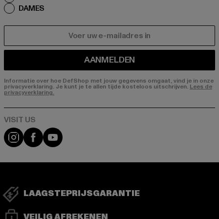
DAMES
E-MAIL
AANMELDEN
Informatie over hoe DefShop met jouw gegevens omgaat, vind je in onze
privacyverklaring. Je kunt je te allen tijde kosteloos uitschrijven.
Lees de
privacyverklaring.
Visit our Instagram page:
Visit our Facebook page:
Visit our YouTube channel:
LAAGSTEPRIJSGARANTIE
VEILIG AFREKENEN