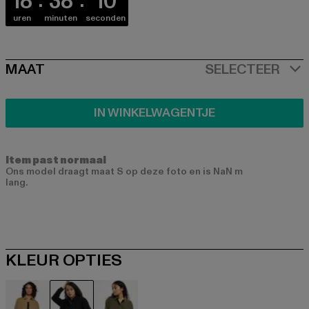
18
38
09
uren
minuten
seconden
SIZE
MAAT
SELECTEER
IN WINKELWAGENTJE
Item past normaal
Ons model draagt maat S op deze foto en is NaN m
lang.
KLEUR OPTIES