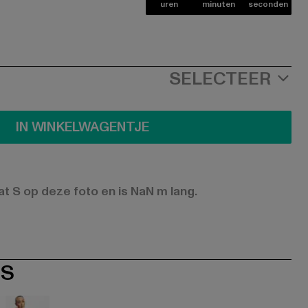
uren
minuten
seconden
SELECTEER
IN WINKELWAGENTJE
 S op deze foto en is NaN m lang.
ES