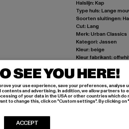
Halslijn: Kap
Type huls: Lange mo
Soorten sluitingen: Ha
Cut: Lang
Merk: Urban Classics
Kategori: Jassen
Kleur: beige
Kleur fabrikant: offwhi
Materiële samenstell
O SEE YOU HERE!
Art.Nr: TB2375-0055
rove your use experience, save your preferences, analyse u
Fabrikant: TB Interna
ontents and advertising. In addition, we allow partners to e
Dr.-Robert-Murjahn-S
ocessing of your data in the USA or other countries which do 
ant to change this, click on "Custom settings". By clicking on 
MAAT
ACCEPT
ONDERHOUDSI