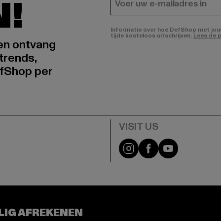
N!
E-MAIL
Informatie over hoe DefShop met jouw 
tijde kosteloos uitschrijven.
Lees de p
 en ontvang
trends,
fShop per
Visit our Instagram pa
Visit our Facebo
Visit our Y
LIG AFREKENEN