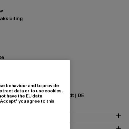
uw
aksluiting
te
ing: 100% Polyester
5
se behaviour and to provide
tional GmbH |
info@tbint.de
xtract data or to use cookies.
traße 7 | 64372 Ober-Ramstadt | DE
not have the EU data
"Accept" you agree to this.
NSTRUCTIES