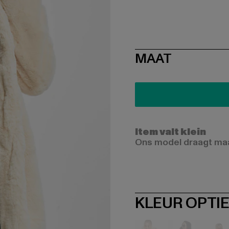
SIZE
MAAT
Item valt klein
Ons model draagt maat
KLEUR OPTI