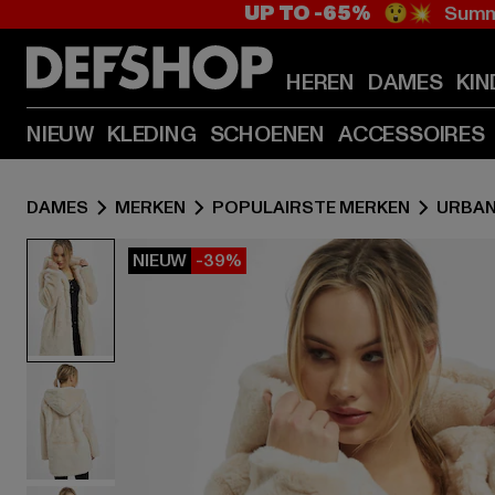
UP TO -65%
😲💥 Summe
HEREN
DAMES
KIN
NIEUW
KLEDING
SCHOENEN
ACCESSOIRES
DAMES
MERKEN
POPULAIRSTE MERKEN
URBAN
NIEUW
-39%