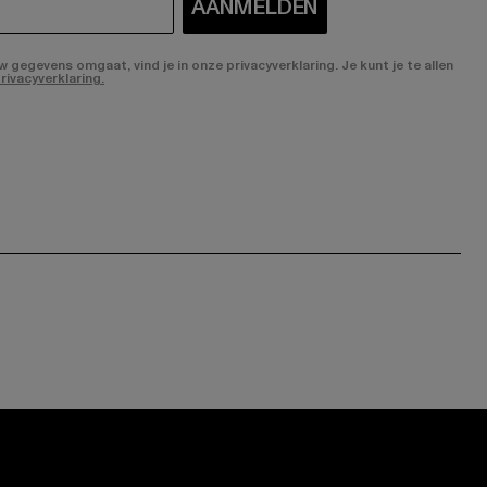
AANMELDEN
gegevens omgaat, vind je in onze privacyverklaring. Je kunt je te allen
rivacyverklaring.
ge:
ok page:
ouTube channel: